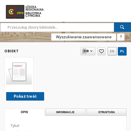
Wyszukiwanie zaawansowane
?
OBIEKT
EN
PL
Pokaż treść
OPIS
INFORMACJE
STRUKTURA
Tytuł: