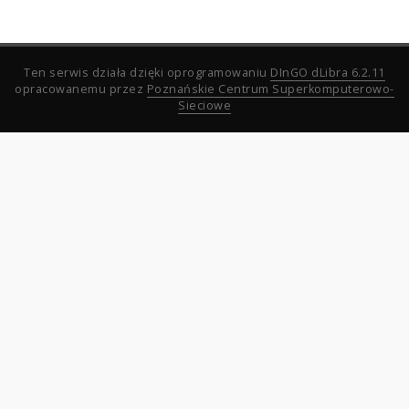
Ten serwis działa dzięki oprogramowaniu
DInGO dLibra 6.2.11
opracowanemu przez
Poznańskie Centrum Superkomputerowo-
Sieciowe