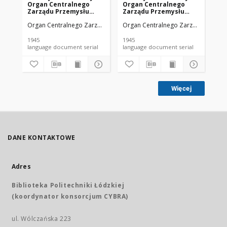
Organ Centralnego
Organ Centralnego
Or
Zarządu Przemysłu
Zarządu Przemysłu
Za
Chemicznego w Polsce
Chemicznego w Polsce
Ch
Organ Centralnego Zarządu Przemysłu Chemicznego w Polsce
Organ Centralnego Zarządu Przemy
Org
R. 1 Nr 1 (1945)
R. 1 Nr 4 (1945)
R. 
1945
1945
194
language document serial
language document serial
Więcej
DANE KONTAKTOWE
Adres
Biblioteka Politechniki Łódzkiej
(koordynator konsorcjum CYBRA)
ul. Wólczańska 223