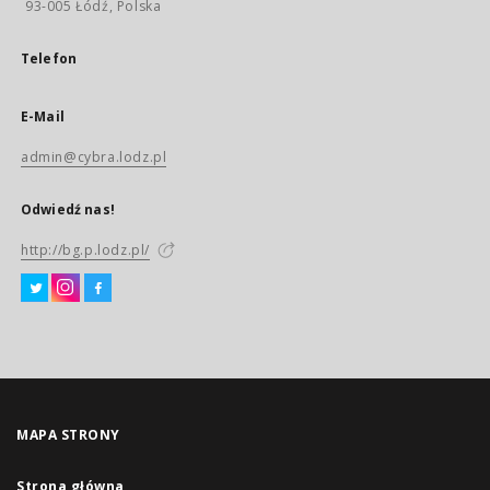
93-005 Łódź, Polska
Telefon
E-Mail
admin@cybra.lodz.pl
Odwiedź nas!
http://bg.p.lodz.pl/
MAPA STRONY
Strona główna