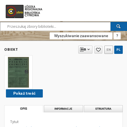
Wyszukiwanie zaawansowane
?
OBIEKT
EN
PL
Pokaż treść
OPIS
INFORMACJE
STRUKTURA
Tytuł: