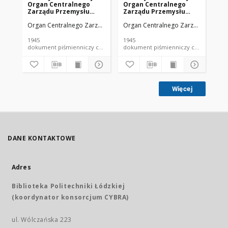
Organ Centralnego
Organ Centralnego
Or
Zarządu Przemysłu
Zarządu Przemysłu
Za
Chemicznego w Polsce
Chemicznego w Polsce
Ch
Organ Centralnego Zarządu Przemysłu Chemicznego w Polsce
Organ Centralnego Zarządu Przemy
Org
R. 1 Nr 1 (1945)
R. 1 Nr 4 (1945)
R. 
1945
1945
194
dokument piśmienniczy czasopismo
dokument piśmienniczy czasopismo
Więcej
DANE KONTAKTOWE
Adres
Biblioteka Politechniki Łódzkiej
(koordynator konsorcjum CYBRA)
ul. Wólczańska 223