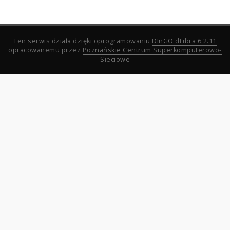
Ten serwis działa dzięki oprogramowaniu
DInGO dLibra 6.2.11
opracowanemu przez
Poznańskie Centrum Superkomputerowo-
Sieciowe