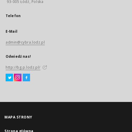
93-005 Łódź, Polska
Telefon
E-Mail
admin@cybra.lodz.pl
Odwiedź nas!
http://bg.p.lodz.pl/
MAPA STRONY
Strona główna