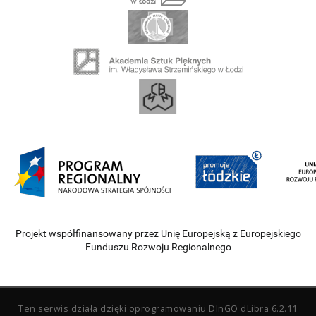
Projekt współfinansowany przez Unię Europejską z Europejskiego
Funduszu Rozwoju Regionalnego
Ten serwis działa dzięki oprogramowaniu
DInGO dLibra 6.2.11