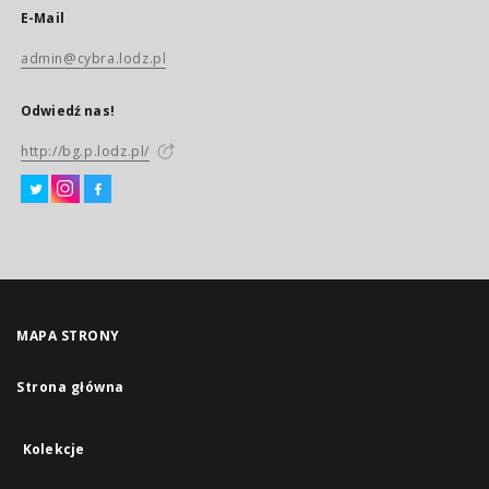
E-Mail
admin@cybra.lodz.pl
Odwiedź nas!
http://bg.p.lodz.pl/
MAPA STRONY
Strona główna
Kolekcje