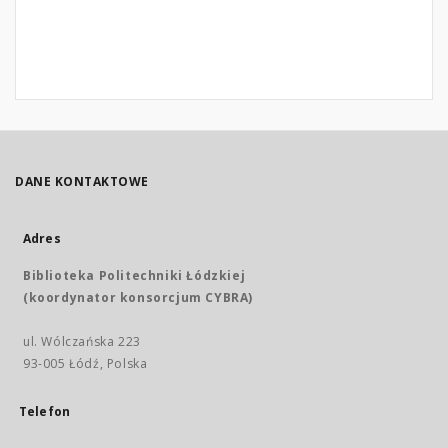
DANE KONTAKTOWE
Adres
Biblioteka Politechniki Łódzkiej
(koordynator konsorcjum CYBRA)
ul. Wólczańska 223
93-005 Łódź, Polska
Telefon