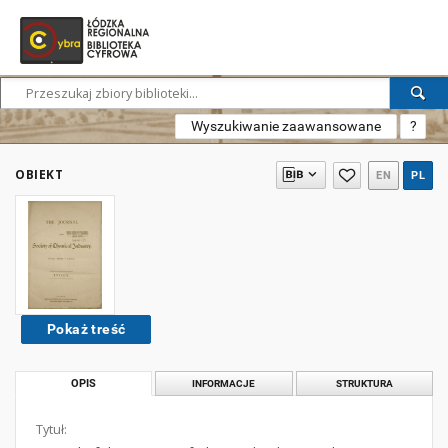
Wyszukiwanie zaawansowane
?
OBIEKT
EN
PL
Pokaż treść
OPIS
INFORMACJE
STRUKTURA
Tytuł: