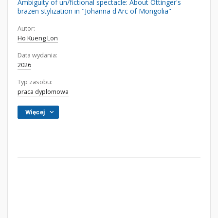
Ambiguity of un/fictional spectacle: About Ottinger's
brazen stylization in "Johanna d'Arc of Mongolia"
Autor:
Ho Kueng Lon
Data wydania:
2026
Typ zasobu:
praca dyplomowa
Więcej