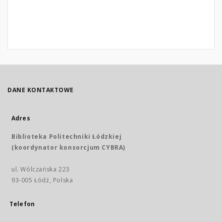
DANE KONTAKTOWE
Adres
Biblioteka Politechniki Łódzkiej
(koordynator konsorcjum CYBRA)
ul. Wólczańska 223
93-005 Łódź, Polska
Telefon