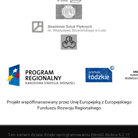
Projekt współfinansowany przez Unię Europejską z Europejskiego
Funduszu Rozwoju Regionalnego
Ten serwis działa dzięki oprogramowaniu
DInGO dLibra 6.2.11