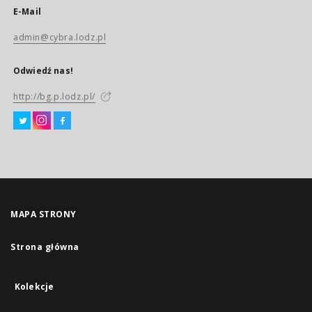
E-Mail
admin@cybra.lodz.pl
Odwiedź nas!
http://bg.p.lodz.pl/
MAPA STRONY
Strona główna
Kolekcje