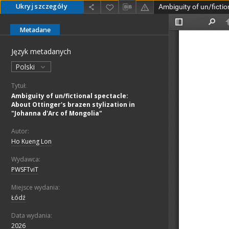
Ukryj szczegóły
Metadane
Język metadanych
Polski
Tytuł:
Ambiguity of un/fictional spectacle:
About Ottinger's brazen stylization in
"Johanna d'Arc of Mongolia"
Autor:
Ho Kueng Lon
Wydawca:
PWSFTviT
Miejsce wydania:
Łódź
Data wydania:
2026