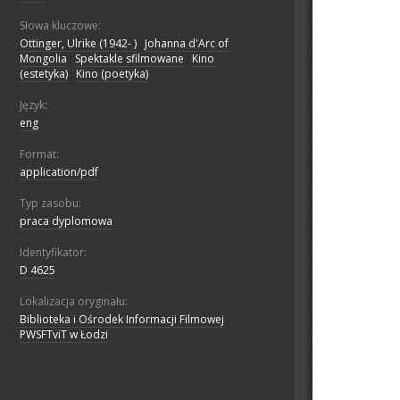
Słowa kluczowe:
Ottinger, Ulrike (1942- )
;
Johanna d'Arc of
Mongolia
;
Spektakle sfilmowane
;
Kino
(estetyka)
;
Kino (poetyka)
Język:
eng
Format:
application/pdf
Typ zasobu:
praca dyplomowa
Identyfikator:
D 4625
Lokalizacja oryginału:
Biblioteka i Ośrodek Informacji Filmowej
PWSFTviT w Łodzi