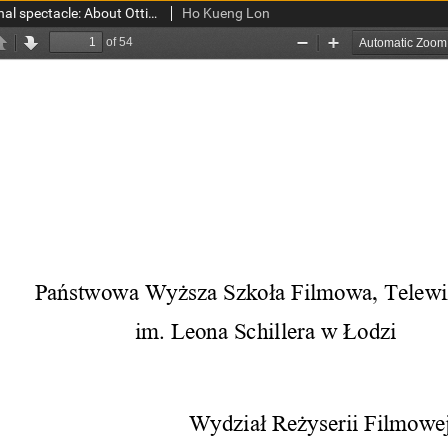
Ambiguity of un/fictional spectacle: About Ottinger's brazen stylization in "Johanna d'Arc of Mongolia"
Ho Kueng Lon