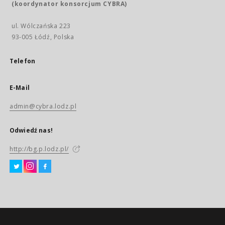
(koordynator konsorcjum CYBRA)
ul. Wólczańska 223
93-005 Łódź, Polska
Telefon
E-Mail
admin@cybra.lodz.pl
Odwiedź nas!
http://bg.p.lodz.pl/