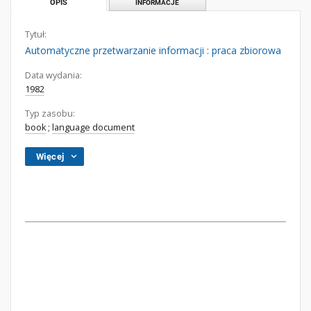
OPIS
INFORMACJE
Tytuł:
Automatyczne przetwarzanie informacji : praca zbiorowa
Data wydania:
1982
Typ zasobu:
book
;
language document
Więcej