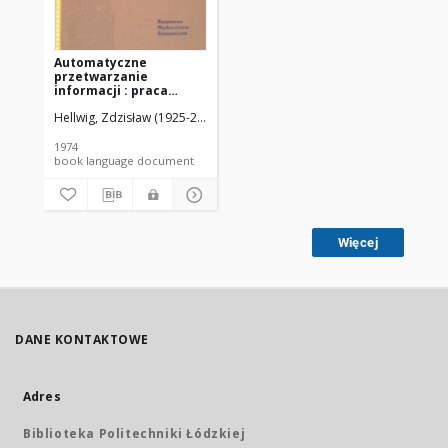
Automatyczne
przetwarzanie
informacji : praca
zbiorowa
Hellwig, Zdzisław (1925-2013). Red.
1974
book language document
Więcej
DANE KONTAKTOWE
Adres
Biblioteka Politechniki Łódzkiej