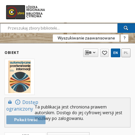
Wyszukiwanie zaawansowane
?
OBIEKT
EN
PL
Dostęp
Ta publikacja jest chroniona prawem
ograniczony
autorskim. Dostęp do jej cyfrowej wersji jest
możliwy po zalogowaniu.
Pokaż treść