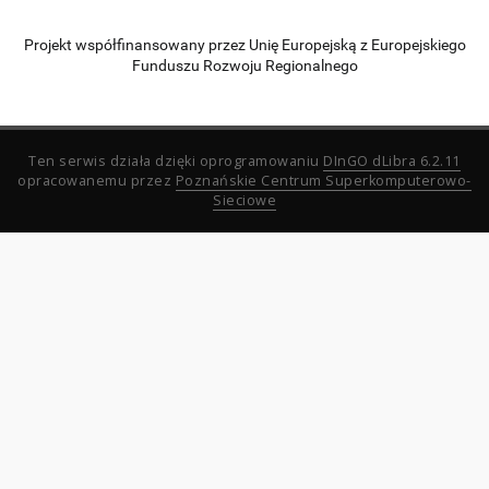
Projekt współfinansowany przez Unię Europejską z Europejskiego
Funduszu Rozwoju Regionalnego
Ten serwis działa dzięki oprogramowaniu
DInGO dLibra 6.2.11
opracowanemu przez
Poznańskie Centrum Superkomputerowo-
Sieciowe