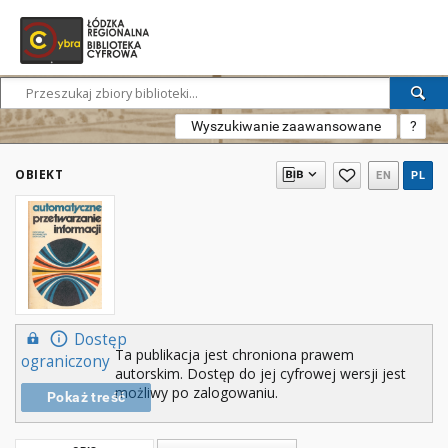
Wyszukiwanie zaawansowane
?
OBIEKT
EN
PL
Dostęp
Ta publikacja jest chroniona prawem
ograniczony
autorskim. Dostęp do jej cyfrowej wersji jest
możliwy po zalogowaniu.
Pokaż treść