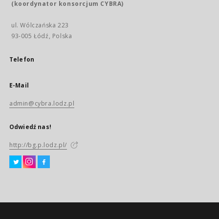
(koordynator konsorcjum CYBRA)
ul. Wólczańska 223
93-005 Łódź, Polska
Telefon
E-Mail
admin@cybra.lodz.pl
Odwiedź nas!
http://bg.p.lodz.pl/