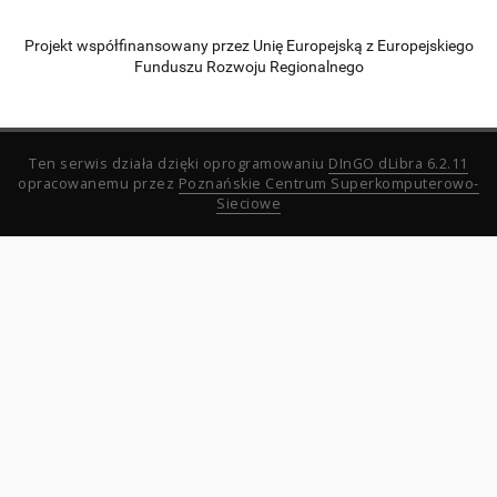
Projekt współfinansowany przez Unię Europejską z Europejskiego
Funduszu Rozwoju Regionalnego
Ten serwis działa dzięki oprogramowaniu
DInGO dLibra 6.2.11
opracowanemu przez
Poznańskie Centrum Superkomputerowo-
Sieciowe