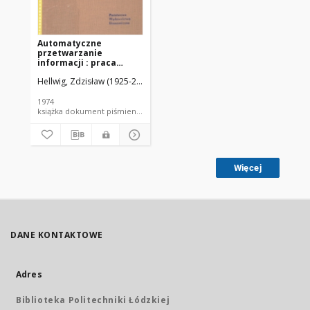
Automatyczne
przetwarzanie
informacji : praca
zbiorowa
Hellwig, Zdzisław (1925-2013). Red.
1974
książka dokument piśmienniczy
Więcej
DANE KONTAKTOWE
Adres
Biblioteka Politechniki Łódzkiej