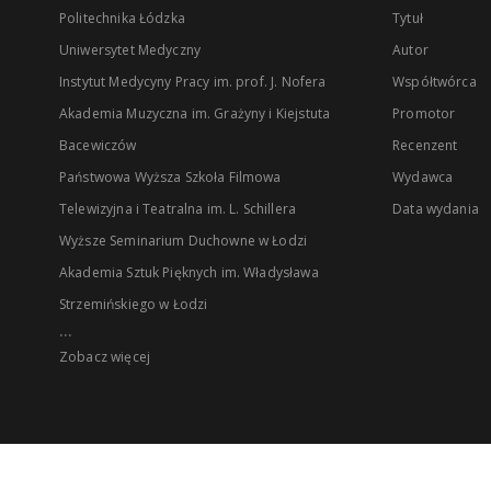
Politechnika Łódzka
Tytuł
Uniwersytet Medyczny
Autor
Instytut Medycyny Pracy im. prof. J. Nofera
Współtwórca
Akademia Muzyczna im. Grażyny i Kiejstuta
Promotor
Bacewiczów
Recenzent
Państwowa Wyższa Szkoła Filmowa
Wydawca
Telewizyjna i Teatralna im. L. Schillera
Data wydania
Wyższe Seminarium Duchowne w Łodzi
Akademia Sztuk Pięknych im. Władysława
Strzemińskiego w Łodzi
...
Zobacz więcej