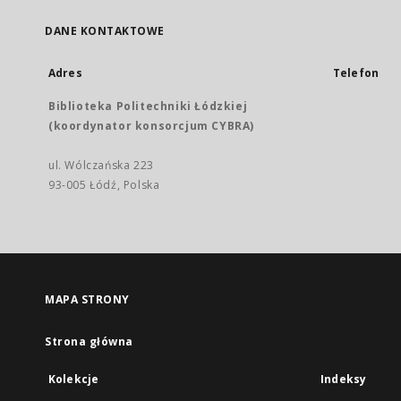
DANE KONTAKTOWE
Adres
Telefon
Biblioteka Politechniki Łódzkiej
(koordynator konsorcjum CYBRA)
ul. Wólczańska 223
93-005 Łódź, Polska
MAPA STRONY
Strona główna
Kolekcje
Indeksy