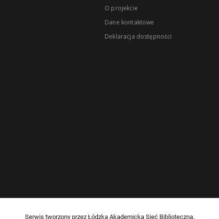
O projekcie
Dane kontaktowe
Deklaracja dostępności
Serwis tworzony przez Łódzką Akademicką Sieć Biblioteczną.