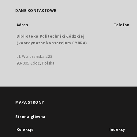
DANE KONTAKTOWE
Adres
Telefon
Biblioteka Politechniki Łódzkiej
(koordynator konsorcjum CYBRA)
ul. Wólczańska 223
93-005 Łódź, Polska
MAPA STRONY
Strona główna
Kolekcje
Indeksy