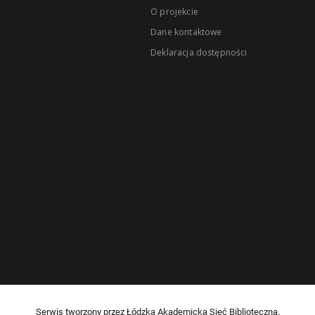
O projekcie
Dane kontaktowe
Deklaracja dostępności
Serwis tworzony przez Łódzką Akademicką Sieć Biblioteczną.