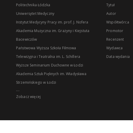
Politechnika Łódzka
Tytuł
Uniwersytet Medyczny
Autor
Instytut Medycyny Pracy im. prof. J. Nofera
Współtwórca
Akademia Muzyczna im. Grażyny i Kiejstuta
Promotor
Bacewiczów
Recenzent
Państwowa Wyższa Szkoła Filmowa
Wydawca
Telewizyjna i Teatralna im. L. Schillera
Data wydania
Wyższe Seminarium Duchowne w Łodzi
Akademia Sztuk Pięknych im. Władysława
Strzemińskiego w Łodzi
...
Zobacz więcej