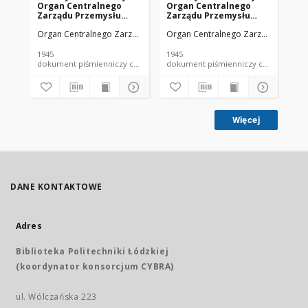
Organ Centralnego
Organ Centralnego
Or
Zarządu Przemysłu
Zarządu Przemysłu
Za
Chemicznego w Polsce
Chemicznego w Polsce
Ch
Organ Centralnego Zarządu Przemysłu Chemicznego w Polsce
Organ Centralnego Zarządu Przemy
Org
R. 1 Nr 1 (1945)
R. 1 Nr 4 (1945)
R. 
1945
1945
194
dokument piśmienniczy czasopismo
dokument piśmienniczy czasopismo
Więcej
DANE KONTAKTOWE
Adres
Biblioteka Politechniki Łódzkiej
(koordynator konsorcjum CYBRA)
ul. Wólczańska 223