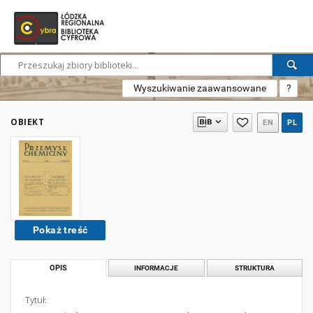
Wyszukiwanie zaawansowane
?
OBIEKT
EN
PL
Pokaż treść
OPIS
INFORMACJE
STRUKTURA
Tytuł: