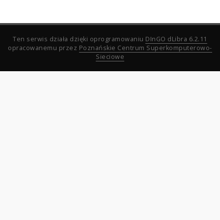
Ten serwis działa dzięki oprogramowaniu
DInGO dLibra 6.2.11
opracowanemu przez
Poznańskie Centrum Superkomputerowo-
Sieciowe