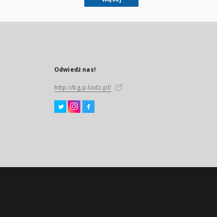
Odwiedź nas!
http://bg.p.lodz.pl/