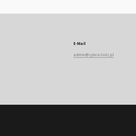
E-Mail
admin@cybra.lodz.pl