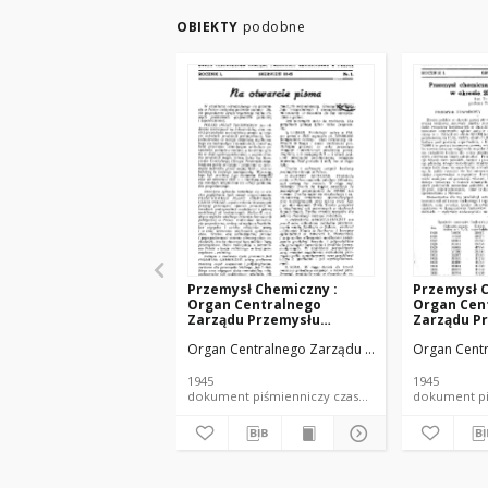
OBIEKTY
podobne
Przemysł Chemiczny :
Przemysł C
Organ Centralnego
Organ Cen
Zarządu Przemysłu
Zarządu P
Chemicznego w Polsce R. 1
Chemiczneg
Organ Centralnego Zarządu Przemysłu Chemicz
Organ Cent
Nr 1 (1945)
Nr 4 (1945)
1945
1945
dokument piśmienniczy czasopismo