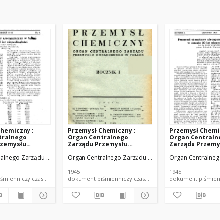
hemiczny :
Przemysł Chemiczny :
Przemysł Chemi
tralnego
Organ Centralnego
Organ Centraln
rzemysłu
Zarządu Przemysłu
Zarządu Przemy
o w Polsce R. 1
Chemicznego w Polsce R. 1
Chemicznego w P
nego w Polsce
ralnego Zarządu Przemysłu Chemicznego w Polsce
Organ Centralnego Zarządu Przemysłu Chemicznego w
Organ Centralneg
Nr 2 (1945)
Nr 3 (1945)
1945
1945
dokument piśmienniczy czasopismo
dokument piśmienniczy czasopismo