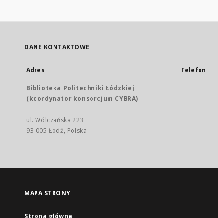
DANE KONTAKTOWE
Adres
Telefon
Biblioteka Politechniki Łódzkiej
(koordynator konsorcjum CYBRA)
ul. Wólczańska 223
93-005 Łódź, Polska
MAPA STRONY
Strona główna