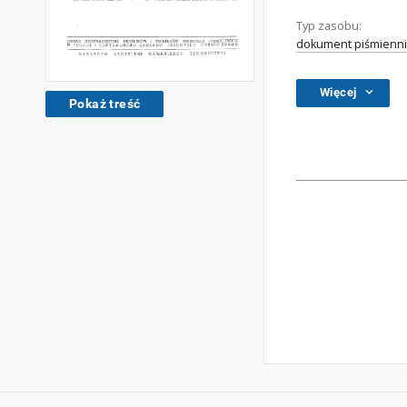
Typ zasobu:
dokument piśmienni
Więcej
Pokaż treść