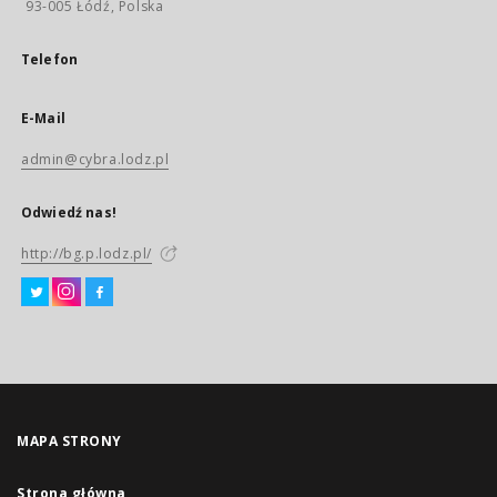
93-005 Łódź, Polska
Telefon
E-Mail
admin@cybra.lodz.pl
Odwiedź nas!
http://bg.p.lodz.pl/
MAPA STRONY
Strona główna