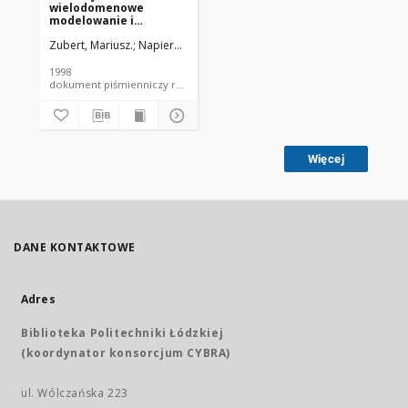
wielodomenowe
modelowanie i
symulacja zjawisk
Zubert, Mariusz.
Napieralski, A. [prof. dr hab. inż.]. Promotor.
fizycznych w
nowoczesnych
strukturach
1998
półprzewodnikowych :
dokument piśmienniczy rozprawa doktorska PŁ - fragmenty
fragmenty
Więcej
DANE KONTAKTOWE
Adres
Biblioteka Politechniki Łódzkiej
(koordynator konsorcjum CYBRA)
ul. Wólczańska 223