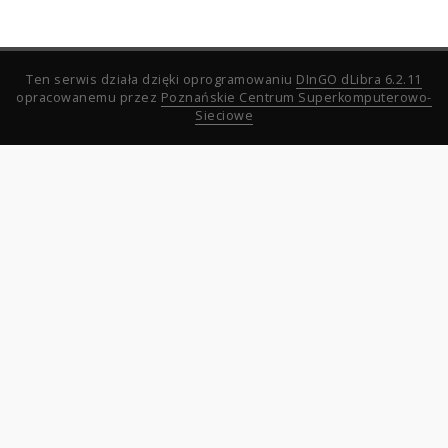
Ten serwis działa dzięki oprogramowaniu
DInGO dLibra 6.2.11
opracowanemu przez
Poznańskie Centrum Superkomputerowo-
Sieciowe