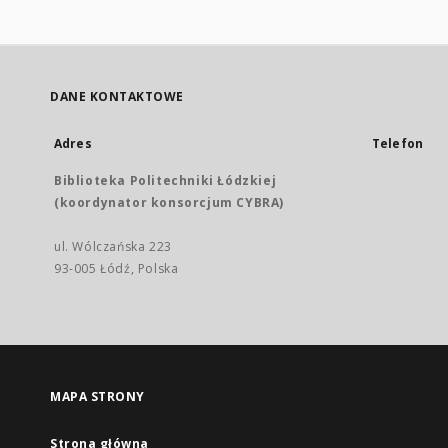
DANE KONTAKTOWE
Adres
Telefon
Biblioteka Politechniki Łódzkiej
(koordynator konsorcjum CYBRA)
ul. Wólczańska 223
93-005 Łódź, Polska
MAPA STRONY
Strona główna