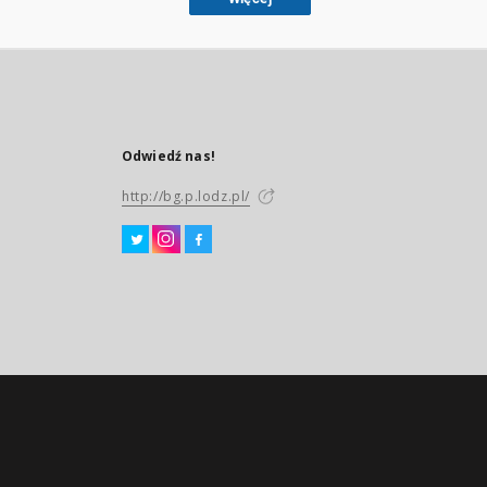
Odwiedź nas!
http://bg.p.lodz.pl/