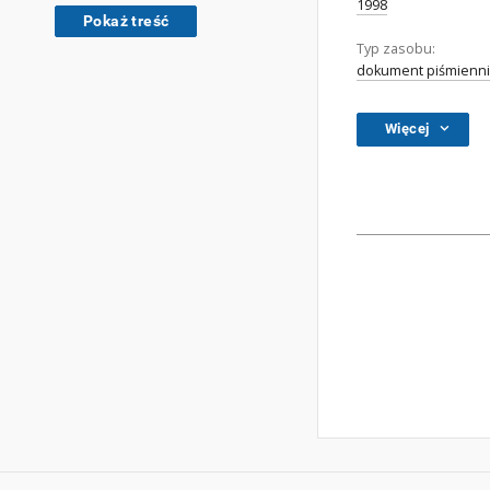
1998
Pokaż treść
Typ zasobu:
dokument piśmienni
Więcej