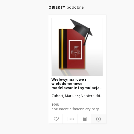
OBIEKTY
podobne
Wielowymiarowe i
wielodomenowe
modelowanie i symulacja
zjawisk fizycznych w
Zubert, Mariusz.
Napieralski, A. [prof. dr hab. in
nowoczesnych
strukturach
półprzewodnikowych
1998
dokument piśmienniczy rozprawa doktorska PŁ