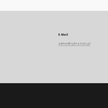
E-Mail
admin@cybra.lodz.pl