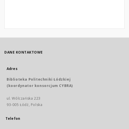
DANE KONTAKTOWE
Adres
Biblioteka Politechniki Łódzkiej
(koordynator konsorcjum CYBRA)
ul. Wólczańska 223
93-005 Łódź, Polska
Telefon