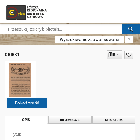
Wyszukiwanie zaawansowane
?
OBIEKT
Pokaż treść
OPIS
INFORMACJE
STRUKTURA
Tytuł: