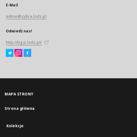
E-Mail
admin@cybra.lodz.pl
Odwiedź nas!
http://bg.p.lodz.pl/
MAPA STRONY
Strona główna
Kolekcje