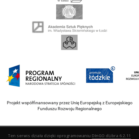
Projekt współfinansowany przez Unię Europejską z Europejskiego
Funduszu Rozwoju Regionalnego
Ten serwis działa dzięki oprogramowaniu
DInGO dLibra 6.2.11