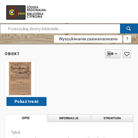
Wyszukiwanie zaawansowane
?
OBIEKT
Pokaż treść
OPIS
INFORMACJE
STRUKTURA
Tytuł: