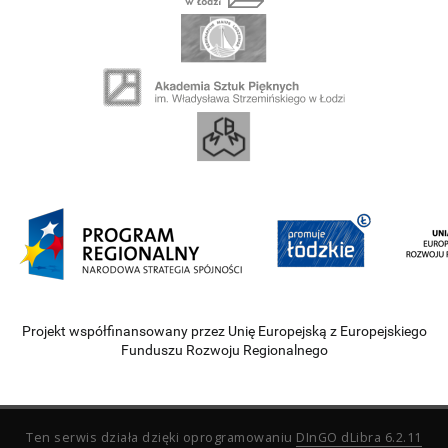
Projekt współfinansowany przez Unię Europejską z Europejskiego
Funduszu Rozwoju Regionalnego
Ten serwis działa dzięki oprogramowaniu
DInGO dLibra 6.2.11