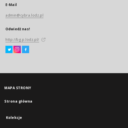
E-Mail
admin@cybra.lodz.pl
Odwiedź nas!
http://bg.p.lodz.pl/
MAPA STRONY
Strona główna
Kolekcje