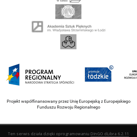
Projekt współfinansowany przez Unię Europejską z Europejskiego
Funduszu Rozwoju Regionalnego
Ten serwis działa dzięki oprogramowaniu
DInGO dLibra 6.2.11