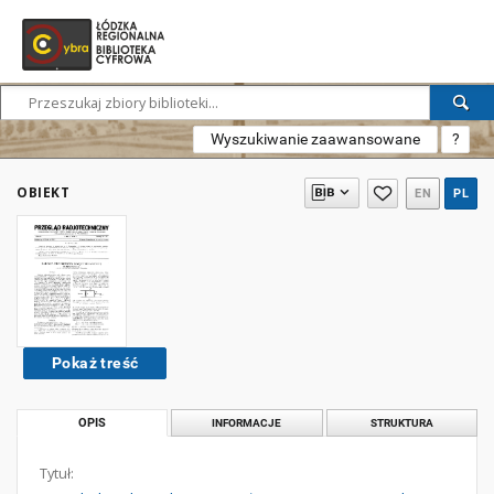
Wyszukiwanie zaawansowane
?
OBIEKT
EN
PL
Pokaż treść
OPIS
INFORMACJE
STRUKTURA
Tytuł: