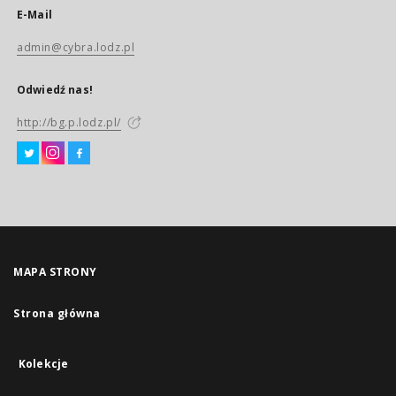
E-Mail
admin@cybra.lodz.pl
Odwiedź nas!
http://bg.p.lodz.pl/
MAPA STRONY
Strona główna
Kolekcje