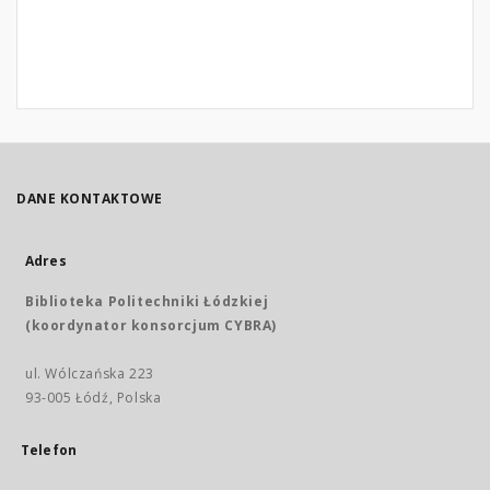
DANE KONTAKTOWE
Adres
Biblioteka Politechniki Łódzkiej
(koordynator konsorcjum CYBRA)
ul. Wólczańska 223
93-005 Łódź, Polska
Telefon