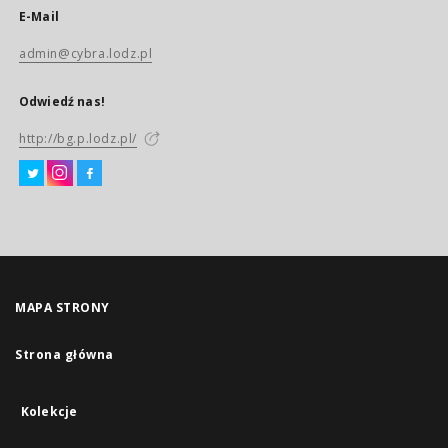
E-Mail
admin@cybra.lodz.pl
Odwiedź nas!
http://bg.p.lodz.pl/
MAPA STRONY
Strona główna
Kolekcje