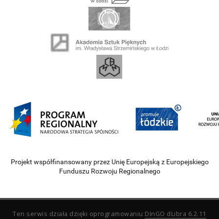
Projekt współfinansowany przez Unię Europejską z Europejskiego
Funduszu Rozwoju Regionalnego
Ten serwis działa dzięki oprogramowaniu
DInGO dLibra 6.2.11