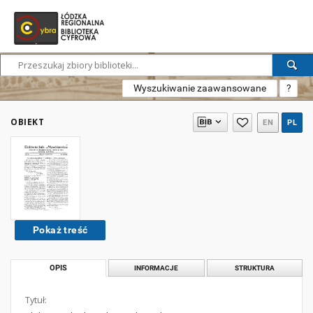
Wyszukiwanie zaawansowane
?
OBIEKT
EN
PL
Pokaż treść
OPIS
INFORMACJE
STRUKTURA
Tytuł: