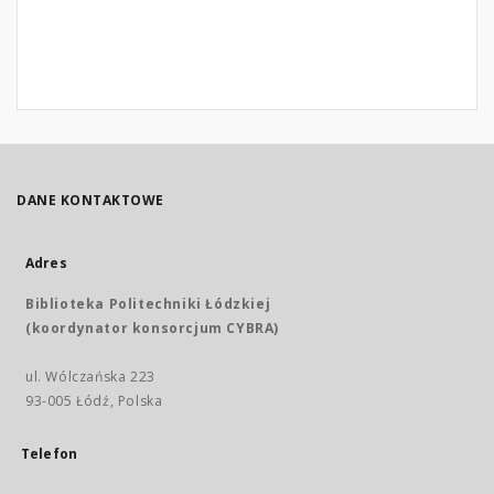
DANE KONTAKTOWE
Adres
Biblioteka Politechniki Łódzkiej
(koordynator konsorcjum CYBRA)
ul. Wólczańska 223
93-005 Łódź, Polska
Telefon