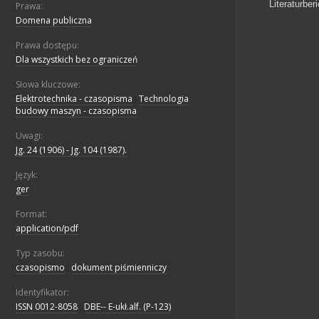
Prawa:
Domena publiczna
Prawa dostępu:
Dla wszystkich bez ograniczeń
Słowa kluczowe:
Elektrotechnika - czasopisma
;
Technologia
budowy maszyn - czasopisma
Uwagi:
Jg. 24 (1906) - Jg. 104 (1987).
Język:
ger
Format:
application/pdf
Typ zasobu:
czasopismo
;
dokument piśmienniczy
Identyfikator:
ISSN 0012-8058
;
DBE-- E-ukł.alf. (P-123)