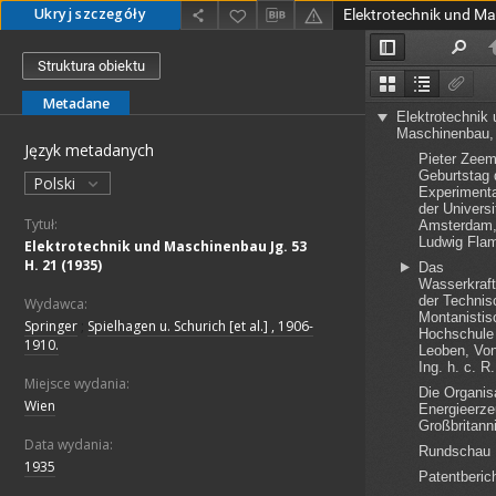
Ukryj szczegóły
Struktura obiektu
Metadane
Język metadanych
Polski
Tytuł:
Elektrotechnik und Maschinenbau Jg. 53
H. 21 (1935)
Wydawca:
Springer
;
Spielhagen u. Schurich [et al.] , 1906-
1910.
Miejsce wydania:
Wien
Data wydania:
1935