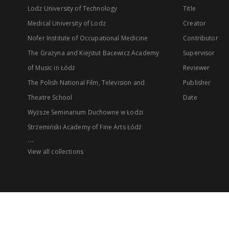
Lodz University of Technology
Title
Medical University of Lodz
Creator
Nofer Institute of Occupational Medicine
Contributor
The Grażyna and Kiejstut Bacewicz Academy
Supervisor
of Music in Łódź
Reviewer
The Polish National Film, Television and
Publisher
Theatre School
Date
Wyższe Seminarium Duchowne w Łodzi
Strzemiński Academy of Fine Arts Łódź
...
View all collections