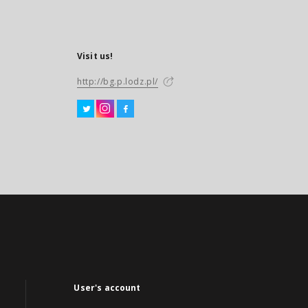
Visit us!
http://bg.p.lodz.pl/
User's account