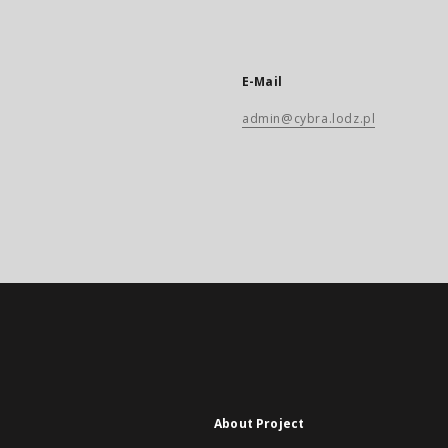
E-Mail
admin@cybra.lodz.pl
About Project