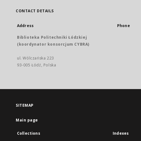
CONTACT DETAILS
Address
Phone
Biblioteka Politechniki Łódzkiej
(koordynator konsorcjum CYBRA)
ul. Wólczańska 223
93-005 Łódź, Polska
SITEMAP
Main page
Collections
Indexes