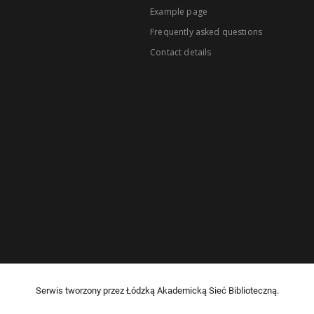
Example page
Frequently asked questions
Contact details
Serwis tworzony przez Łódzką Akademicką Sieć Biblioteczną.