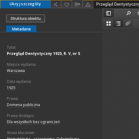
Ukryj szczegóły
Przegląd Dentystyczny 
Struktura obiektu
Metadane
Tytuł:
Przegląd Dentystyczny 1925, R. V, nr 5
Miejsce wydania:
Warszawa
Data wydania:
1925
Prawa:
Domena publiczna
Prawa dostępu:
Dla wszystkich bez ograniczeń
Słowa kluczowe:
Stomatologia - czasopisma, Odontologia -