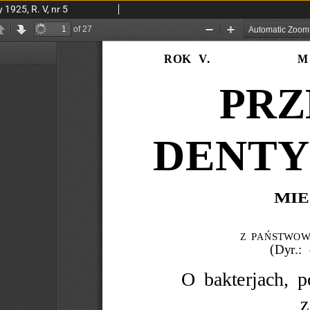
1925, R. V, nr 5