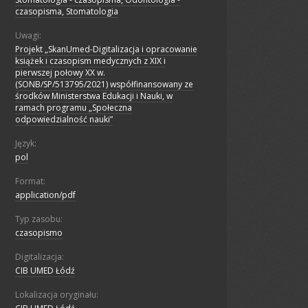
czasopisma, Stomatologia
Uwagi:
Projekt „SkanUmed-Digitalizacja i opracowanie
książek i czasopism medycznych z XIX i
pierwszej połowy XX w.
(SONB/SP/513795/2021) współfinansowany ze
środków Ministerstwa Edukacji i Nauki, w
ramach programu „Społeczna
odpowiedzialność nauki”
Język:
pol
Format:
application/pdf
Typ zasobu:
czasopismo
Digitalizacja:
CIB UMED Łódź
Lokalizacja oryginału: