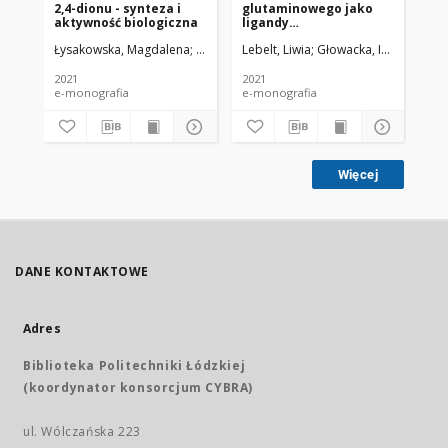
2,4-dionu - synteza i
glutaminowego jako
fo
aktywność biologiczna
ligandy
ni
metabotropowych
za
Łysakowska, Magdalena
Głowacka, Iwona Elżbieta
Lebelt, Liwia
Głowacka, Iwona
Piotrowska, Dorot
Piot
Roz
receptorów
glutaminergicznych
2021
2021
202
e-monografia
e-monografia
e-m
Więcej
DANE KONTAKTOWE
Adres
Biblioteka Politechniki Łódzkiej
(koordynator konsorcjum CYBRA)
ul. Wólczańska 223