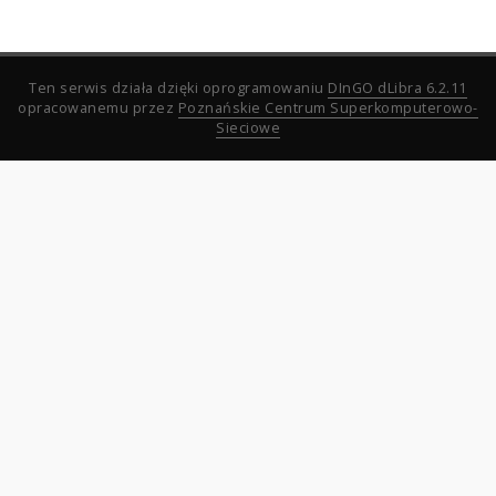
Ten serwis działa dzięki oprogramowaniu
DInGO dLibra 6.2.11
opracowanemu przez
Poznańskie Centrum Superkomputerowo-
Sieciowe