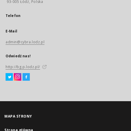
93-005 Łódź, Polska
Telefon
E-Mail
admin@cybra.lodz.pl
Odwiedź nas!
http://bg.p.lodz.pl/
MAPA STRONY
Strona główna