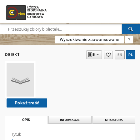
Wyszukiwanie zaawansowane
?
OBIEKT
EN
PL
Pokaż treść
OPIS
INFORMACJE
STRUKTURA
Tytuł: