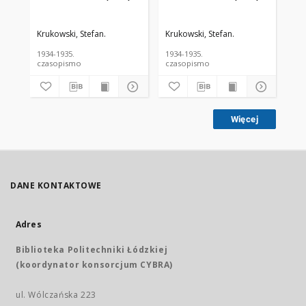
Krukowski, Stefan.
Krukowski, Stefan.
Kru
1934-1935.
1934-1935.
193
czasopismo
czasopismo
cz
Więcej
DANE KONTAKTOWE
Adres
Biblioteka Politechniki Łódzkiej
(koordynator konsorcjum CYBRA)
ul. Wólczańska 223