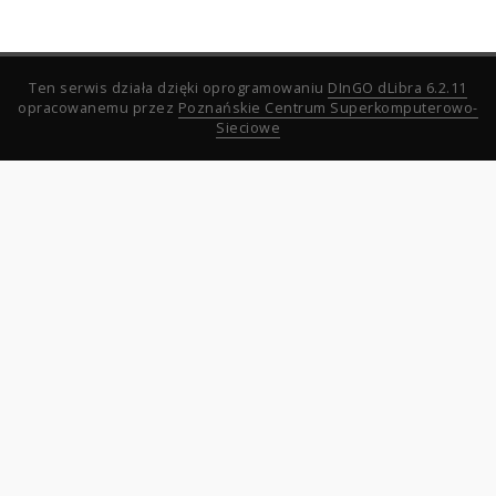
Ten serwis działa dzięki oprogramowaniu
DInGO dLibra 6.2.11
opracowanemu przez
Poznańskie Centrum Superkomputerowo-
Sieciowe