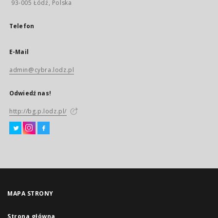
93-005 Łódź, Polska
Telefon
E-Mail
admin@cybra.lodz.pl
Odwiedź nas!
http://bg.p.lodz.pl/
MAPA STRONY
Strona główna