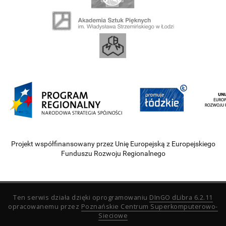
Projekt współfinansowany przez Unię Europejską z Europejskiego
Funduszu Rozwoju Regionalnego
Ten serwis działa dzięki oprogramowaniu
DInGO dLibra 6.2.11
opracowanemu przez
Poznańskie Centrum Superkomputerowo-
Sieciowe