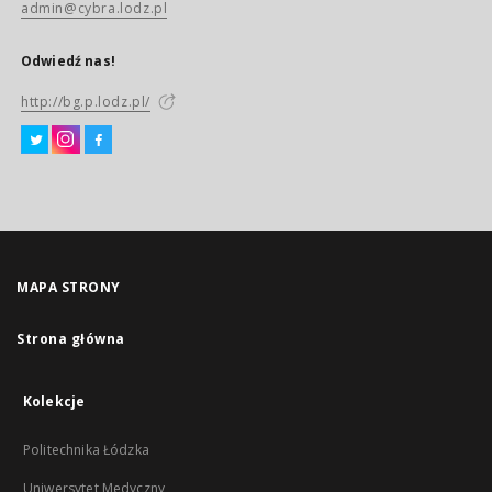
admin@cybra.lodz.pl
Odwiedź nas!
http://bg.p.lodz.pl/
MAPA STRONY
Strona główna
Kolekcje
Politechnika Łódzka
Uniwersytet Medyczny