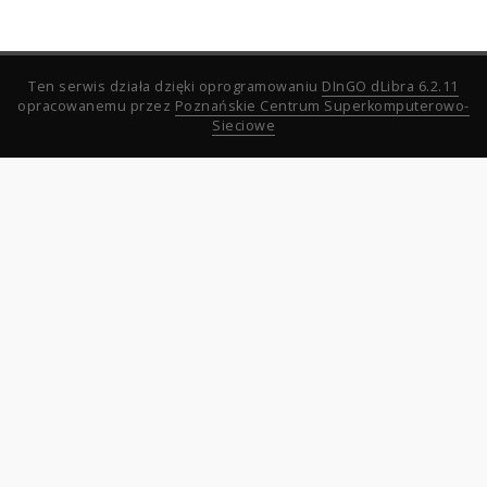
Ten serwis działa dzięki oprogramowaniu
DInGO dLibra 6.2.11
opracowanemu przez
Poznańskie Centrum Superkomputerowo-
Sieciowe