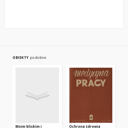
OBIEKTY
podobne
Moim bliskim i
Ochrona zdrowia
VI