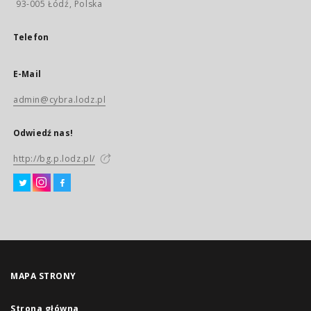
93-005 Łódź, Polska
Telefon
E-Mail
admin@cybra.lodz.pl
Odwiedź nas!
http://bg.p.lodz.pl/
MAPA STRONY
Strona główna