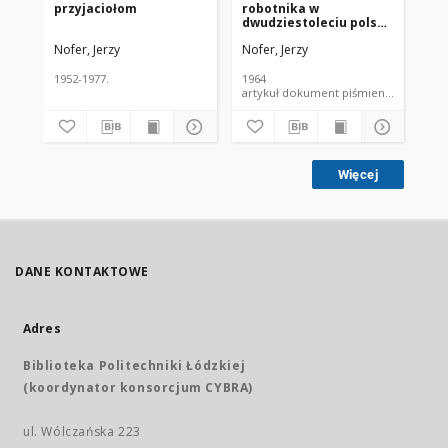
przyjaciołom
robotnika w
Ko
dwudziestoleciu polski
Po
ludowej
Nofer, Jerzy
Nofer, Jerzy
Nof
1952-1977.
1964
195
artykuł dokument piśmienniczy
Więcej
DANE KONTAKTOWE
Adres
Biblioteka Politechniki Łódzkiej
(koordynator konsorcjum CYBRA)
ul. Wólczańska 223