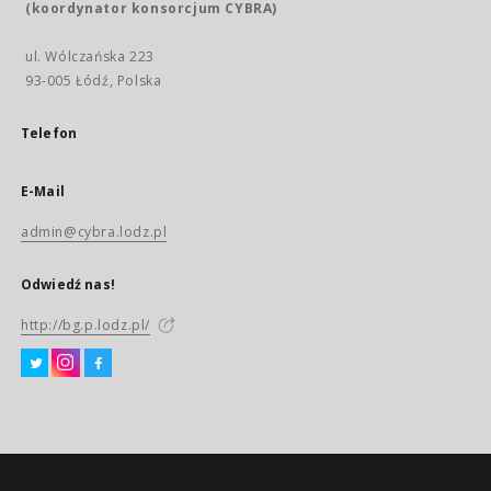
(koordynator konsorcjum CYBRA)
ul. Wólczańska 223
93-005 Łódź, Polska
Telefon
E-Mail
admin@cybra.lodz.pl
Odwiedź nas!
http://bg.p.lodz.pl/