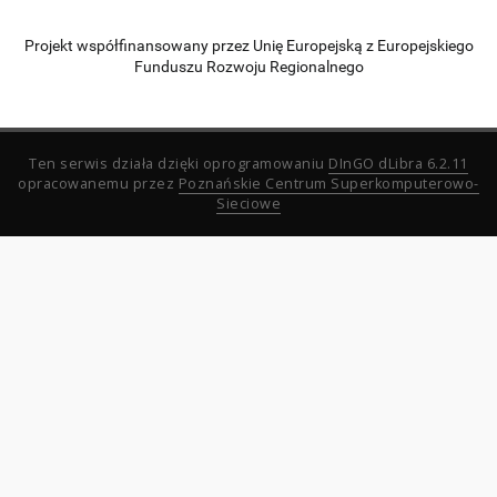
Projekt współfinansowany przez Unię Europejską z Europejskiego
Funduszu Rozwoju Regionalnego
Ten serwis działa dzięki oprogramowaniu
DInGO dLibra 6.2.11
opracowanemu przez
Poznańskie Centrum Superkomputerowo-
Sieciowe