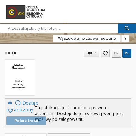
Wyszukiwanie zaawansowane
?
OBIEKT
EN
PL
Dostęp
Ta publikacja jest chroniona prawem
ograniczony
autorskim. Dostęp do jej cyfrowej wersji jest
możliwy po zalogowaniu.
Pokaż treść