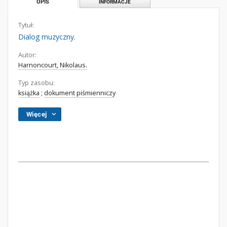
OPIS
INFORMACJE
Tytuł:
Dialog muzyczny.
Autor:
Harnoncourt, Nikolaus.
Typ zasobu:
książka
;
dokument piśmienniczy
Więcej