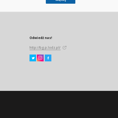
Odwiedź nas!
http://bg.p.lodz.pl/