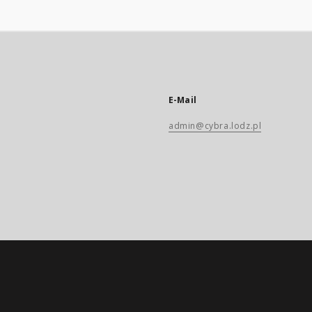
E-Mail
admin@cybra.lodz.pl