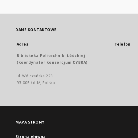
DANE KONTAKTOWE
Adres
Telefon
Biblioteka Politechniki Łódzkiej
(koordynator konsorcjum CYBRA)
ul. Wólczańska 223
93-005 Łódź, Polska
MAPA STRONY
Strona główna