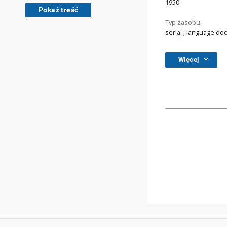
1950
Pokaż treść
Typ zasobu:
serial
;
language do
Więcej