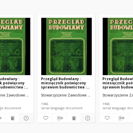
udowlany :
Przegląd Budowlany :
Przegląd Budowl
ik poświęcony
miesięcznik poświęcony
miesięcznik po
udownictwa :
sprawom budownictwa :
sprawom budown
warzyszenia
organ Stowarzyszenia
organ Stowarzy
anych Rzeczypospolitej Polskiej.
nie Zawodowe Przemysłowców Budowlanych Rzeczypospolitej Polskiej.
Stowarzyszenie Zawodowe Przemysłowców Budowlanych
Stowarzyszenie Z
go
Zawodowego
Zawodowego
owców
Przemysłowców
Przemysłowców
 R. P. R. XVIII
Budowlanych R. P. R. XVIII
Budowlanych R. P
1946
1946
nr 3-4 (1946)
nr 2 (1946)
anguage document
serial language document
serial language