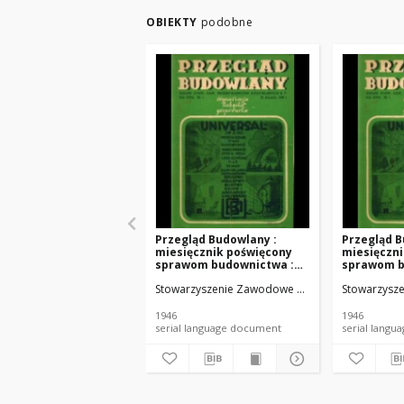
OBIEKTY
podobne
Przegląd Budowlany :
Przegląd B
miesięcznik poświęcony
miesięczn
sprawom budownictwa :
sprawom b
organ Stowarzyszenia
organ Sto
Stowarzyszenie Zawodowe Przemysłowców Budowl
Stowarzysze
Zawodowego
Zawodowe
Przemysłowców
Przemysł
Budowlanych R. P. R. XVIII
Budowlanych
1946
1946
nr 12 (1946)
nr 5 (1946)
serial language document
serial l