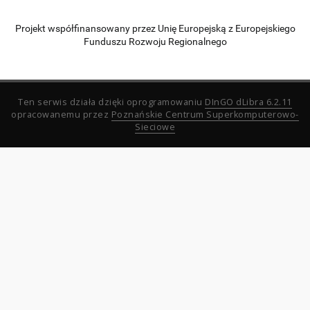
Projekt współfinansowany przez Unię Europejską z Europejskiego
Funduszu Rozwoju Regionalnego
Ten serwis działa dzięki oprogramowaniu
DInGO dLibra 6.2.11
opracowanemu przez
Poznańskie Centrum Superkomputerowo-
Sieciowe