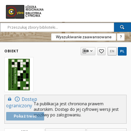
Wyszukiwanie zaawansowane
?
OBIEKT
EN
PL
Dostęp
Ta publikacja jest chroniona prawem
ograniczony
autorskim. Dostęp do jej cyfrowej wersji jest
możliwy po zalogowaniu.
Pokaż treść