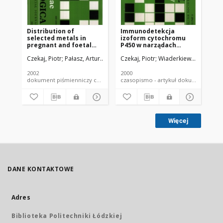
Distribution of
Immunodetekcja
Is
selected metals in
izoform cytochromu
of 
pregnant and foetal
P450 w narządach
ind
rat tissues under
płodów i dorosłych
mi
Czekaj, Piotr
Pałasz, Artur
Donica, Ewa
Czekaj, Piotr
Florek, Ewa
Wiaderkiewicz, Anna
Wia
W
exposure to cigarette
samic szczurów
cy
smoke
szczepu Wistar
sy
ph
2002
2000
200
dokument piśmienniczy czasopismo - artykuł
czasopismo - artykuł dokument
Więcej
DANE KONTAKTOWE
Adres
Biblioteka Politechniki Łódzkiej