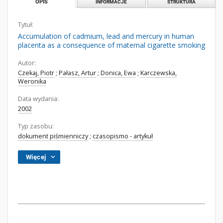
OPIS
INFORMACJE
STRUKTURA
Tytuł:
Accumulation of cadmium, lead and mercury in human
placenta as a consequence of maternal cigarette smoking
Autor:
Czekaj, Piotr
;
Pałasz, Artur
;
Donica, Ewa
;
Karczewska,
Weronika
Data wydania:
2002
Typ zasobu:
dokument piśmienniczy
;
czasopismo - artykuł
Więcej