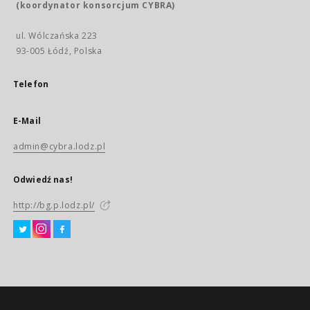
(koordynator konsorcjum CYBRA)
ul. Wólczańska 223
93-005 Łódź, Polska
Telefon
E-Mail
admin@cybra.lodz.pl
Odwiedź nas!
http://bg.p.lodz.pl/