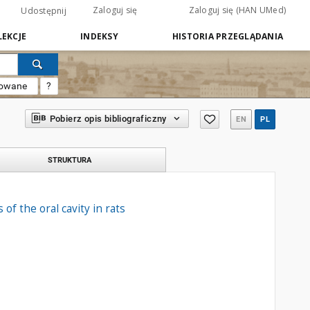
Zaloguj się
Zaloguj się (HAN UMed)
Udostępnij
EKCJE
INDEKSY
HISTORIA PRZEGLĄDANIA
sowane
?
Pobierz opis bibliograficzny
EN
PL
STRUKTURA
of the oral cavity in rats