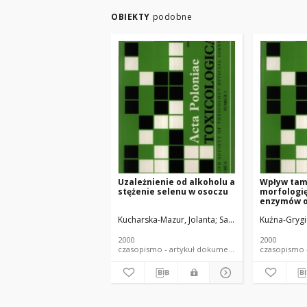
OBIEKTY
podobne
Uzależnienie od alkoholu a
Wpływ tam
stężenie selenu w osoczu
morfologię
enzymów 
wątrobie, ż
Kucharska-Mazur, Jolanta
Samochowiec, Jerzy
Kuźna-Grygi
Z
nerkach s
2000
2000
czasopismo - artykuł dokument piśmienniczy