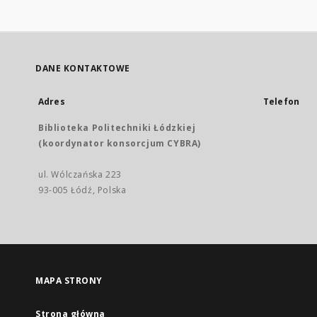
DANE KONTAKTOWE
Adres
Telefon
Biblioteka Politechniki Łódzkiej
(koordynator konsorcjum CYBRA)
ul. Wólczańska 223
93-005 Łódź, Polska
MAPA STRONY
Strona główna