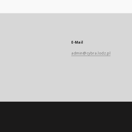
E-Mail
admin@cybra.lodz.pl