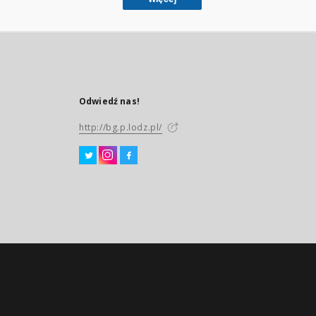
Odwiedź nas!
http://bg.p.lodz.pl/