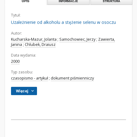
OPIS
INFORMACJE
STRUKTURA
Tytuł:
Uzależnienie od alkoholu a stężenie selenu w osoczu
Autor:
Kucharska-Mazur, Jolanta
;
Samochowiec, Jerzy
;
Zawierta,
Janina
;
Chlubek, Draiusz
Data wydania:
2000
Typ zasobu:
czasopismo - artykuł
;
dokument piśmienniczy
Więcej