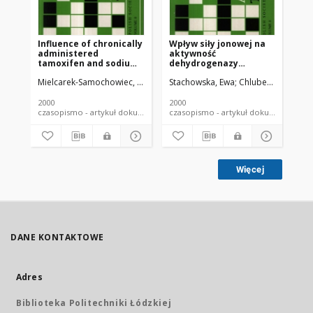
Influence of chronically
Wpływ siły jonowej na
administered
aktywność
tamoxifen and sodium
dehydrogenazy
fluoride on tissues of
bursztynianowej w
Mielcarek-Samochowiec, Katarzyna
Stachowska, Ewa
Put, Anna
Juzyszyn, Zygmunt
Chlubek, Dariusz
Sam
the oral cavity in rats
obecności jonu
fluorkowego,
fosforanowego i
2000
2000
chlorkowego
czasopismo - artykuł dokument piśmienniczy
czasopismo - artykuł dokument
Więcej
DANE KONTAKTOWE
Adres
Biblioteka Politechniki Łódzkiej