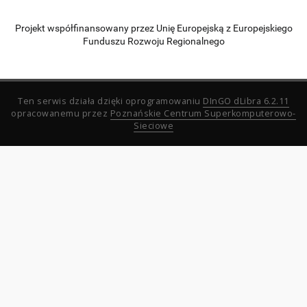
Projekt współfinansowany przez Unię Europejską z Europejskiego
Funduszu Rozwoju Regionalnego
Ten serwis działa dzięki oprogramowaniu
DInGO dLibra 6.2.11
opracowanemu przez
Poznańskie Centrum Superkomputerowo-
Sieciowe