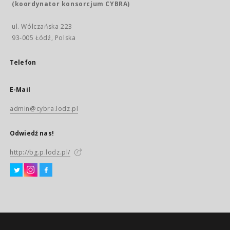
(koordynator konsorcjum CYBRA)
ul. Wólczańska 223
93-005 Łódź, Polska
Telefon
E-Mail
admin@cybra.lodz.pl
Odwiedź nas!
http://bg.p.lodz.pl/