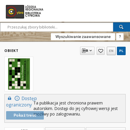
Wyszukiwanie zaawansowane
?
OBIEKT
EN
PL
Dostęp
Ta publikacja jest chroniona prawem
ograniczony
autorskim. Dostęp do jej cyfrowej wersji jest
możliwy po zalogowaniu.
Pokaż treść