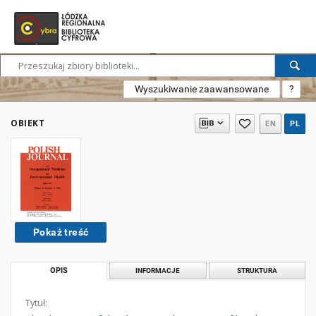
Wyszukiwanie zaawansowane
?
OBIEKT
EN
PL
Pokaż treść
OPIS
INFORMACJE
STRUKTURA
Tytuł: