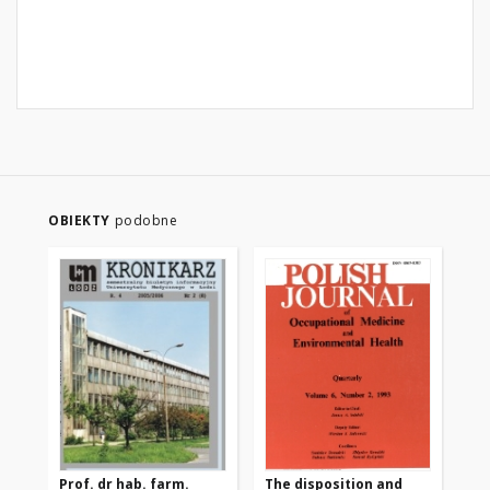
OBIEKTY
podobne
Prof. dr hab. farm.
The disposition and
To