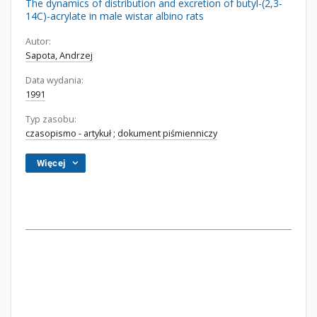
The dynamics of distribution and excretion of butyl-(2,3-
14C)-acrylate in male wistar albino rats
Autor:
Sapota, Andrzej
Data wydania:
1991
Typ zasobu:
czasopismo - artykuł
;
dokument piśmienniczy
Więcej