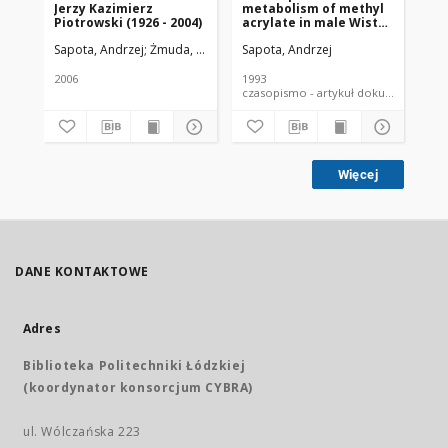
Jerzy Kazimierz
metabolism of methyl
od
Piotrowski (1926 - 2004)
acrylate in male Wistar
dy
albino rats
zw
Sapota, Andrzej
Żmuda, Ryszard. Red. nacz.
Sapota, Andrzej
Na
od
pr
2006
1993
200
czasopismo - artykuł dokument
Więcej
DANE KONTAKTOWE
Adres
Biblioteka Politechniki Łódzkiej
(koordynator konsorcjum CYBRA)
ul. Wólczańska 223