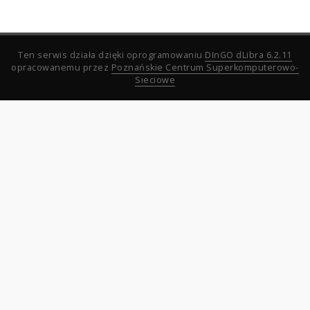
Ten serwis działa dzięki oprogramowaniu
DInGO dLibra 6.2.11
opracowanemu przez
Poznańskie Centrum Superkomputerowo-
Sieciowe