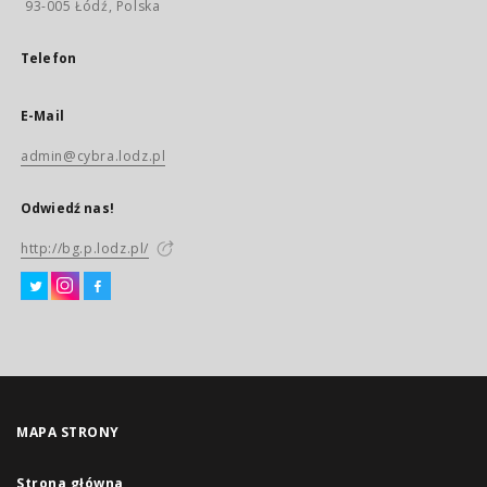
93-005 Łódź, Polska
Telefon
E-Mail
admin@cybra.lodz.pl
Odwiedź nas!
http://bg.p.lodz.pl/
MAPA STRONY
Strona główna