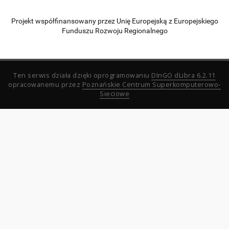
Projekt współfinansowany przez Unię Europejską z Europejskiego
Funduszu Rozwoju Regionalnego
Ten serwis działa dzięki oprogramowaniu
DInGO dLibra 6.2.11
opracowanemu przez
Poznańskie Centrum Superkomputerowo-
Sieciowe