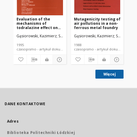
Evaluation of the
Mutagenicity testing of
Mu
mechanisms of
air pollutions in a non-
dr
todralazine effect on
ferrous metal foundry
Wr
mutagenicity of
Gąsiorowski, Kazimierz
Szyba, Katarzyna
Gąsiorowski, Kazimierz
Sawicka, Jolanta
Szyba, Kata
Gulanowsk
Gąs
benzo(a)pyrene
1995
1988
199
czasopismo - artykuł dokument piśmienniczy
czasopismo - artykuł dokument
Więcej
DANE KONTAKTOWE
Adres
Biblioteka Politechniki Łódzkiej