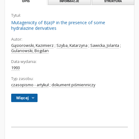
OPIS
INFORMACJE
STRUKTURA
Tytuł:
Mutagenicity of B(a)P in the presence of some
hydralazine derivatives
Autor:
Gąsiorowski, Kazimierz
;
Szyba, Katarzyna
;
Sawicka, Jolanta
;
Gulanowski, Bogdan
Data wydania:
1993
Typ zasobu:
czasopismo - artykuł
;
dokument piśmienniczy
Więcej