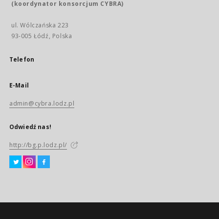
(koordynator konsorcjum CYBRA)
ul. Wólczańska 223
93-005 Łódź, Polska
Telefon
E-Mail
admin@cybra.lodz.pl
Odwiedź nas!
http://bg.p.lodz.pl/