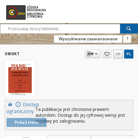
Wyszukiwanie zaawansowane
?
OBIEKT
EN
PL
Dostęp
Ta publikacja jest chroniona prawem
ograniczony
autorskim. Dostęp do jej cyfrowej wersji jest
możliwy po zalogowaniu.
Pokaż treść