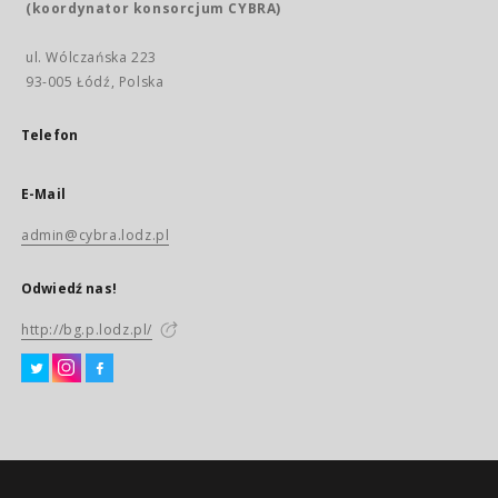
(koordynator konsorcjum CYBRA)
ul. Wólczańska 223
93-005 Łódź, Polska
Telefon
E-Mail
admin@cybra.lodz.pl
Odwiedź nas!
http://bg.p.lodz.pl/