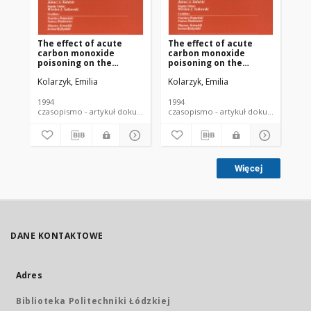
The effect of acute
The effect of acute
Oc
carbon monoxide
carbon monoxide
pu
poisoning on the
poisoning on the
st
respiratory system
respiratory system
Kolarzyk, Emilia
Kolarzyk, Emilia
Kol
efficiency. I. Values of
efficiency. II. Types of
spirometric
ventilatory disorder
parameters in different
and dynamics of
1994
1994
200
degrees of poisoning
changes according to
czasopismo - artykuł dokument piśmienniczy
czasopismo - artykuł dokument
the severity of carbon
monoxide poisoning
Więcej
DANE KONTAKTOWE
Adres
Biblioteka Politechniki Łódzkiej