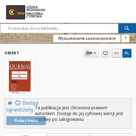
Wyszukiwanie zaawansowane
?
OBIEKT
EN
PL
Dostęp
Ta publikacja jest chroniona prawem
ograniczony
autorskim. Dostęp do jej cyfrowej wersji jest
możliwy po zalogowaniu.
Pokaż treść