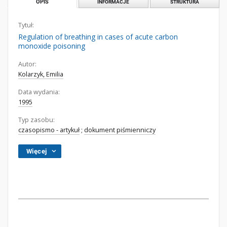
OPIS
INFORMACJE
STRUKTURA
Tytuł:
Regulation of breathing in cases of acute carbon
monoxide poisoning
Autor:
Kolarzyk, Emilia
Data wydania:
1995
Typ zasobu:
czasopismo - artykuł
;
dokument piśmienniczy
Więcej