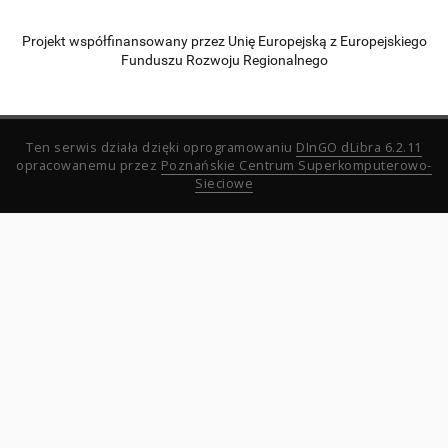
Projekt współfinansowany przez Unię Europejską z Europejskiego
Funduszu Rozwoju Regionalnego
Ten serwis działa dzięki oprogramowaniu
DInGO dLibra 6.2.11
opracowanemu przez
Poznańskie Centrum Superkomputerowo-
Sieciowe