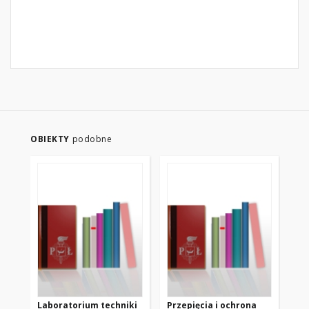
OBIEKTY
podobne
Laboratorium techniki
Przepięcia i ochrona
Ek