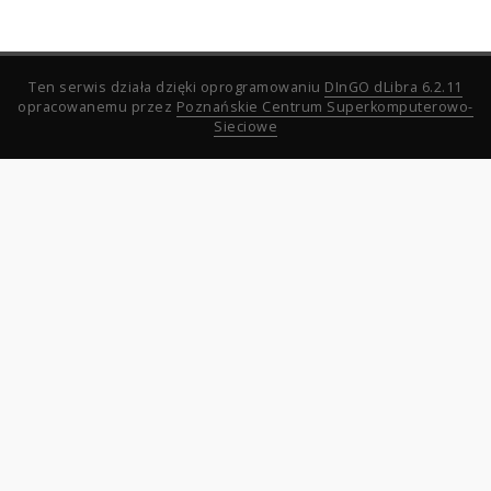
Ten serwis działa dzięki oprogramowaniu
DInGO dLibra 6.2.11
opracowanemu przez
Poznańskie Centrum Superkomputerowo-
Sieciowe