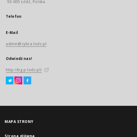
93-005 Łódź, Polska
Telefon
E-Mail
admin@cybra.lodz.pl
Odwiedź nas!
http://bg.p.lodz.pl/
MAPA STRONY
Strona główna