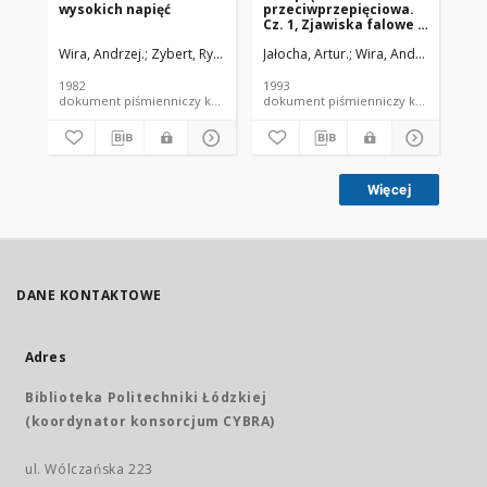
wysokich napięć
przeciwprzepięciowa.
pr
Cz. 1, Zjawiska falowe w
en
układach linii
Wira, Andrzej.
Zybert, Ryszard.
Jałocha, Artur.
Wira, Andrzej.
Mos
przesyłowych
1982
1993
199
dokument piśmienniczy książka skrypt PŁ
dokument piśmienniczy ksi
Więcej
DANE KONTAKTOWE
Adres
Biblioteka Politechniki Łódzkiej
(koordynator konsorcjum CYBRA)
ul. Wólczańska 223