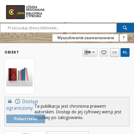
Wyszukiwanie zaawansowane
?
OBIEKT
EN
PL
Dostęp
Ta publikacja jest chroniona prawem
ograniczony
autorskim. Dostęp do jej cyfrowej wersji jest
możliwy po zalogowaniu.
Pokaż treść