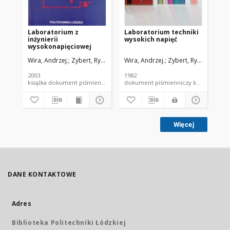
Laboratorium z
Laboratorium techniki
Ek
inżynierii
wysokich napięć
pr
wysokonapięciowej
en
Wira, Andrzej.
Zybert, Ryszard.
Wira, Andrzej.
Zybert, Ryszard.
Mos
2003
1982
199
książka dokument piśmienniczy skrypt PŁ
dokument piśmienniczy ksi
Więcej
DANE KONTAKTOWE
Adres
Biblioteka Politechniki Łódzkiej