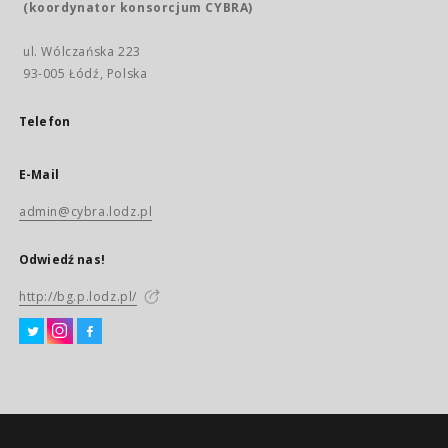
(koordynator konsorcjum CYBRA)
ul. Wólczańska 223
93-005 Łódź, Polska
Telefon
E-Mail
admin@cybra.lodz.pl
Odwiedź nas!
http://bg.p.lodz.pl/