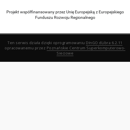
Projekt współfinansowany przez Unię Europejską z Europejskiego
Funduszu Rozwoju Regionalnego
Ten serwis działa dzięki oprogramowaniu
DInGO dLibra 6.2.11
opracowanemu przez
Poznańskie Centrum Superkomputerowo-
Sieciowe