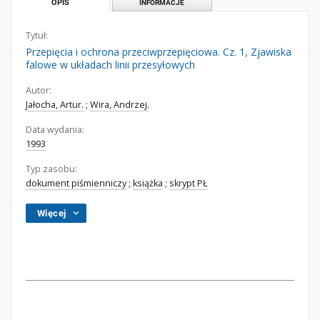
OPIS
INFORMACJE
Tytuł:
Przepięcia i ochrona przeciwprzepięciowa. Cz. 1, Zjawiska
falowe w układach linii przesyłowych
Autor:
Jałocha, Artur.
;
Wira, Andrzej.
Data wydania:
1993
Typ zasobu:
dokument piśmienniczy
;
książka
;
skrypt PŁ
Więcej