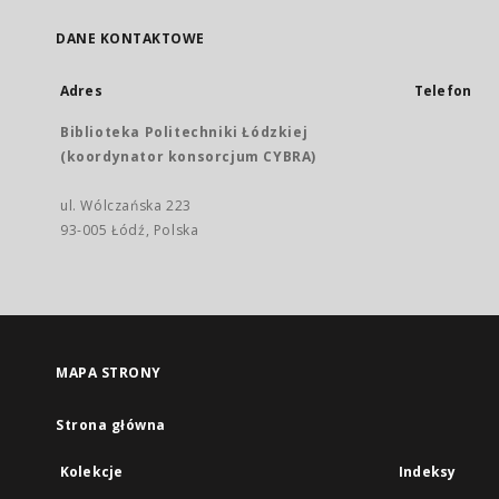
DANE KONTAKTOWE
Adres
Telefon
Biblioteka Politechniki Łódzkiej
(koordynator konsorcjum CYBRA)
ul. Wólczańska 223
93-005 Łódź, Polska
MAPA STRONY
Strona główna
Kolekcje
Indeksy