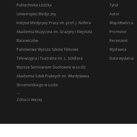
Politechnika Łódzka
Tytuł
Uniwersytet Medyczny
Autor
Instytut Medycyny Pracy im. prof. J. Nofera
Współtwórca
Akademia Muzyczna im. Grażyny i Kiejstuta
Promotor
Bacewiczów
Recenzent
Państwowa Wyższa Szkoła Filmowa
Wydawca
Telewizyjna i Teatralna im. L. Schillera
Data wydania
Wyższe Seminarium Duchowne w Łodzi
Akademia Sztuk Pięknych im. Władysława
Strzemińskiego w Łodzi
...
Zobacz więcej