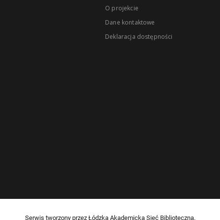
O projekcie
Dane kontaktowe
Deklaracja dostępności
Serwis tworzony przez Łódzką Akademicką Sieć Biblioteczną.