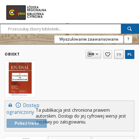
Wyszukiwanie zaawansowane
?
OBIEKT
EN
PL
Dostęp
Ta publikacja jest chroniona prawem
ograniczony
autorskim. Dostęp do jej cyfrowej wersji jest
możliwy po zalogowaniu.
Pokaż treść