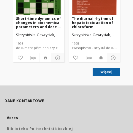
Short-time dynamics of
The diurnal rhythm of
Th
changes in biochemical
hepatotoxic action of
of
parameters and dose -
chloroform
ti
effect relations in
bi
Skrzypińska-Gawrysiak, Małgorzata
Skrzypińska-Gawrysiak, Małgorzata
Piotrowski, Jerzy K.
Jasiukiewicz, 
Skr
acute intoxication of
al
mice with carbon
ef
tetrachloride
1998
1995
199
dokument piśmienniczy czasopismo - artykuł
czasopismo - artykuł dokument
Więcej
DANE KONTAKTOWE
Adres
Biblioteka Politechniki Łódzkiej