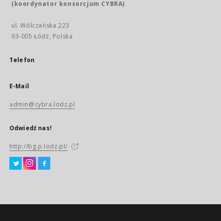
(koordynator konsorcjum CYBRA)
ul. Wólczańska 223
93-005 Łódź, Polska
Telefon
E-Mail
admin@cybra.lodz.pl
Odwiedź nas!
http://bg.p.lodz.pl/