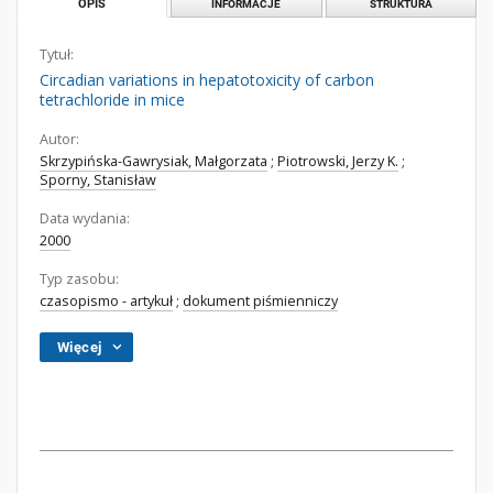
OPIS
INFORMACJE
STRUKTURA
Tytuł:
Circadian variations in hepatotoxicity of carbon
tetrachloride in mice
Autor:
Skrzypińska-Gawrysiak, Małgorzata
;
Piotrowski, Jerzy K.
;
Sporny, Stanisław
Data wydania:
2000
Typ zasobu:
czasopismo - artykuł
;
dokument piśmienniczy
Więcej