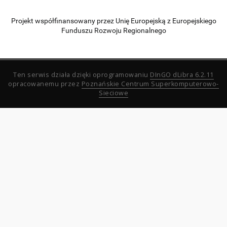
Projekt współfinansowany przez Unię Europejską z Europejskiego
Funduszu Rozwoju Regionalnego
Ten serwis działa dzięki oprogramowaniu
DInGO dLibra 6.2.11
opracowanemu przez
Poznańskie Centrum Superkomputerowo-
Sieciowe