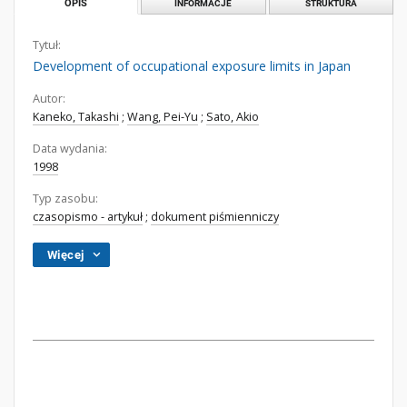
OPIS
INFORMACJE
STRUKTURA
Tytuł:
Development of occupational exposure limits in Japan
Autor:
Kaneko, Takashi
;
Wang, Pei-Yu
;
Sato, Akio
Data wydania:
1998
Typ zasobu:
czasopismo - artykuł
;
dokument piśmienniczy
Więcej