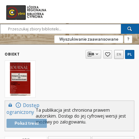
Wyszukiwanie zaawansowane
?
OBIEKT
EN
PL
Dostęp
Ta publikacja jest chroniona prawem
ograniczony
autorskim. Dostęp do jej cyfrowej wersji jest
możliwy po zalogowaniu.
Pokaż treść