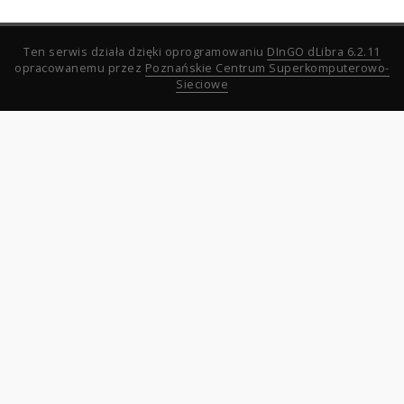
Ten serwis działa dzięki oprogramowaniu
DInGO dLibra 6.2.11
opracowanemu przez
Poznańskie Centrum Superkomputerowo-
Sieciowe