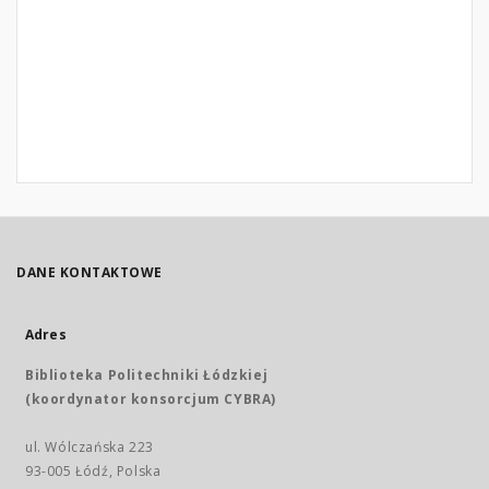
DANE KONTAKTOWE
Adres
Biblioteka Politechniki Łódzkiej
(koordynator konsorcjum CYBRA)
ul. Wólczańska 223
93-005 Łódź, Polska