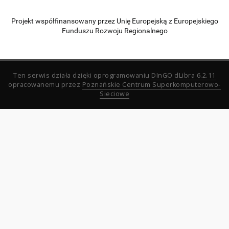
Projekt współfinansowany przez Unię Europejską z Europejskiego
Funduszu Rozwoju Regionalnego
Ten serwis działa dzięki oprogramowaniu
DInGO dLibra 6.2.11
opracowanemu przez
Poznańskie Centrum Superkomputerowo-
Sieciowe