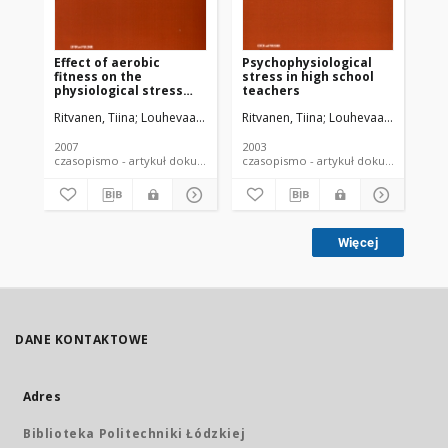
Effect of aerobic
Psychophysiological
fitness on the
stress in high school
physiological stress
teachers
responses at work
Ritvanen, Tiina
Louhevaara, Veikko
Ritvanen, Tiina
Helin, Pertti
Halonen, Toivo
Louhevaara, Veikko
Hann
2007
2003
czasopismo - artykuł dokument piśmienniczy
czasopismo - artykuł dokument
Więcej
DANE KONTAKTOWE
Adres
Biblioteka Politechniki Łódzkiej