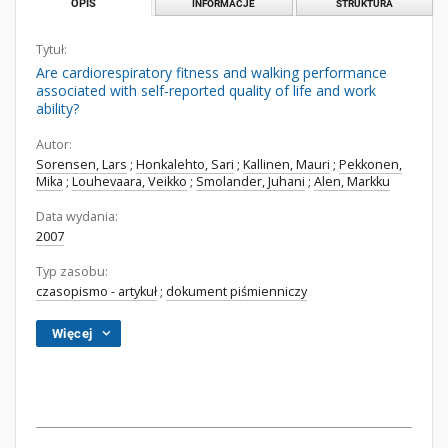
OPIS
INFORMACJE
STRUKTURA
Tytuł:
Are cardiorespiratory fitness and walking performance
associated with self-reported quality of life and work
ability?
Autor:
Sorensen, Lars
;
Honkalehto, Sari
;
Kallinen, Mauri
;
Pekkonen,
Mika
;
Louhevaara, Veikko
;
Smolander, Juhani
;
Alen, Markku
Data wydania:
2007
Typ zasobu:
czasopismo - artykuł
;
dokument piśmienniczy
Więcej