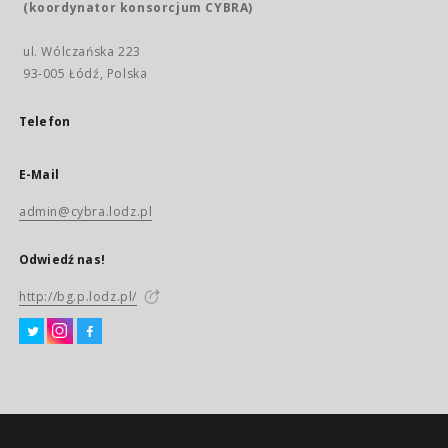
(koordynator konsorcjum CYBRA)
ul. Wólczańska 223
93-005 Łódź, Polska
Telefon
E-Mail
admin@cybra.lodz.pl
Odwiedź nas!
http://bg.p.lodz.pl/