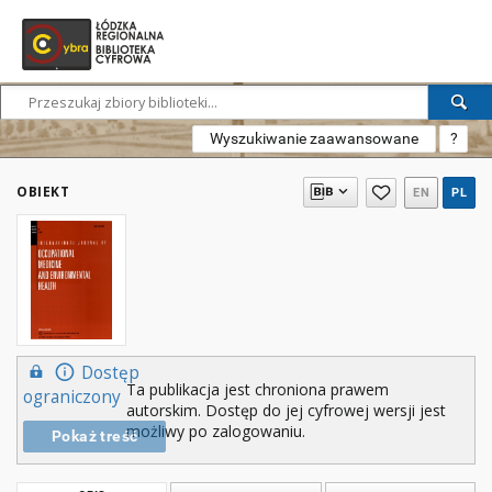
Wyszukiwanie zaawansowane
?
OBIEKT
EN
PL
Dostęp
Ta publikacja jest chroniona prawem
ograniczony
autorskim. Dostęp do jej cyfrowej wersji jest
możliwy po zalogowaniu.
Pokaż treść