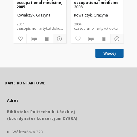
occupational medicine,
occupational medicine,
oc
2005
2003
20
Kowalczyk, Grażyna
Kowalczyk, Grażyna
Kow
2007
2004
200
czasopismo - artykuł dokument piśmienniczy
czasopismo - artykuł dokument
Więcej
DANE KONTAKTOWE
Adres
Biblioteka Politechniki Łódzkiej
(koordynator konsorcjum CYBRA)
ul. Wólczańska 223