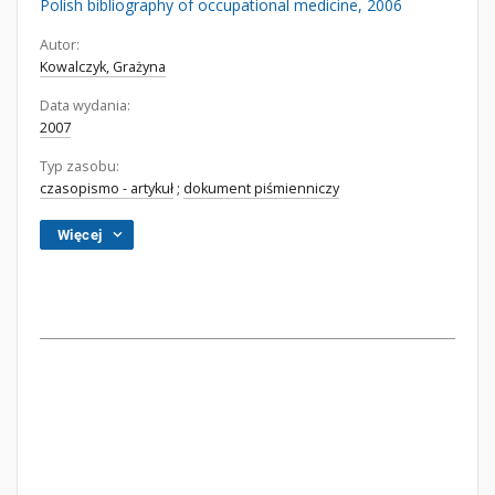
Polish bibliography of occupational medicine, 2006
Autor:
Kowalczyk, Grażyna
Data wydania:
2007
Typ zasobu:
czasopismo - artykuł
;
dokument piśmienniczy
Więcej