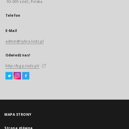
93-005 Łódź, Polska
Telefon
E-Mail
admin@cybra.lodz.pl
Odwiedź nas!
http://bg.p.lodz.pl/
MAPA STRONY
Strona główna