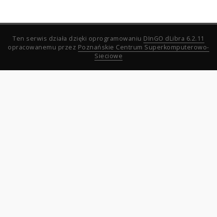
Ten serwis działa dzięki oprogramowaniu
DInGO dLibra 6.2.11
opracowanemu przez
Poznańskie Centrum Superkomputerowo-
Sieciowe