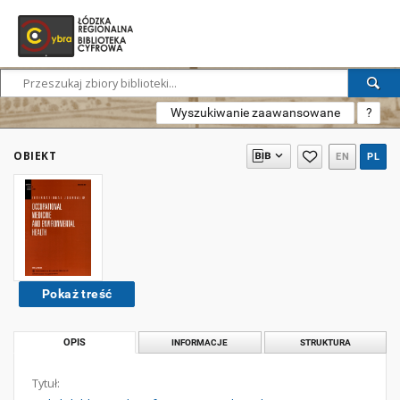
Wyszukiwanie zaawansowane
?
OBIEKT
EN
PL
Pokaż treść
OPIS
INFORMACJE
STRUKTURA
Tytuł: