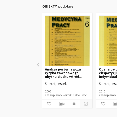
OBIEKTY
podobne
Analiza porównawcza
Ocena cał
ryzyka zawodowego
ekspozycji
ubytku słuchu wśród
indywidual
rolników indywidualnych w
mechanicz
Solecki, Leszek
Solecki, Les
odniesieniu do kryteriów
na całe ci
orzeczniczych zawartych
gospodars
w rozporządzeniu Rady
rodzinnych
2005
2010
Ministrów (aktualne i
produkcji 
czasopismo - artykuł dokument piśmienniczy
poprzednie)