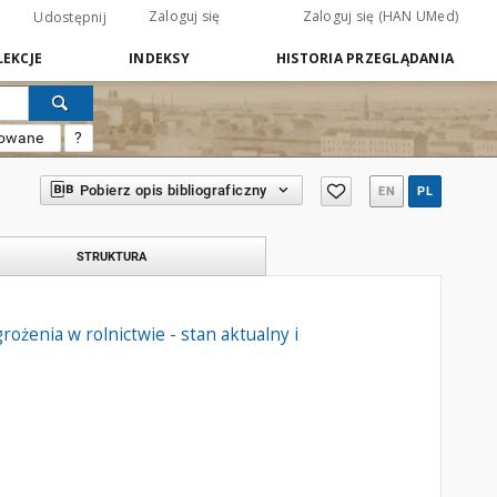
Zaloguj się
Zaloguj się (HAN UMed)
Udostępnij
EKCJE
INDEKSY
HISTORIA PRZEGLĄDANIA
sowane
?
Pobierz opis bibliograficzny
EN
PL
STRUKTURA
żenia w rolnictwie - stan aktualny i