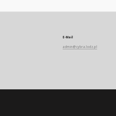
E-Mail
admin@cybra.lodz.pl