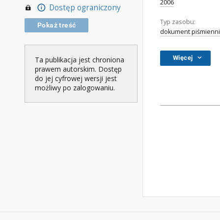
2006
Dostęp ograniczony
Typ zasobu:
Pokaż treść
dokument piśmienni
Więcej
Ta publikacja jest chroniona
prawem autorskim. Dostęp
do jej cyfrowej wersji jest
możliwy po zalogowaniu.