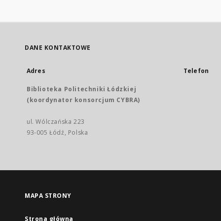
DANE KONTAKTOWE
Adres
Telefon
Biblioteka Politechniki Łódzkiej
(koordynator konsorcjum CYBRA)
ul. Wólczańska 223
93-005 Łódź, Polska
MAPA STRONY
Strona główna