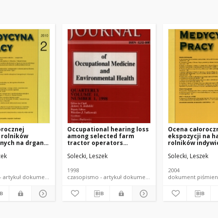
orocznej
Occupational hearing loss
Ocena całorocz
 rolników
among selected farm
ekspozycji na h
nych na drgania
tractor operators
rolników indywi
ne oddziałujące
employed on large
wybranych
zek
Solecki, Leszek
Solecki, Leszek
ało w wybranych
multiproduction farms in
gospodarstwac
twach
Poland
rodzinnych o pro
 o profilu
produkcji roślin
1998
2004
zwierzęcej.
czasopismo - artykuł dokument piśmienniczy
czasopismo - artykuł dokument piśmienniczy