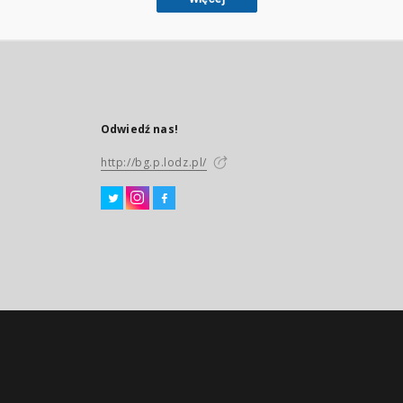
Odwiedź nas!
http://bg.p.lodz.pl/