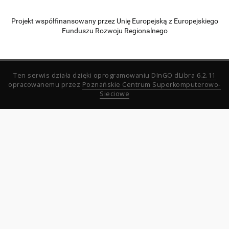
Projekt współfinansowany przez Unię Europejską z Europejskiego
Funduszu Rozwoju Regionalnego
Ten serwis działa dzięki oprogramowaniu
DInGO dLibra 6.2.11
opracowanemu przez
Poznańskie Centrum Superkomputerowo-
Sieciowe