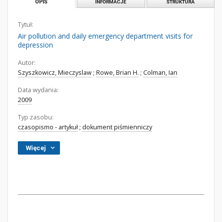
OPIS
INFORMACJE
STRUKTURA
Tytuł:
Air pollution and daily emergency department visits for
depression
Autor:
Szyszkowicz, Mieczyslaw
;
Rowe, Brian H.
;
Colman, Ian
Data wydania:
2009
Typ zasobu:
czasopismo - artykuł
;
dokument piśmienniczy
Więcej