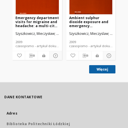
Emergency department
Ambient sulphur
Air
visits for migraine and
dioxide exposure and
em
headache: a multi-city
emergency
de
study
department visits for
is
Szyszkowicz, Mieczysław
Kaplan, Gilaad G.
Szyszkowicz, Mieczyslaw
Grafstein, Eric
Rowe, Bria
Rowe, Bria
Szy
migraine in Vancouver,
in
Canada
2009
2009
200
czasopismo - artykuł dokument piśmienniczy
czasopismo - artykuł dokument
Więcej
DANE KONTAKTOWE
Adres
Biblioteka Politechniki Łódzkiej