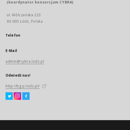
(koordynator konsorcjum CYBRA)
ul. Wólczańska 223
93-005 Łódź, Polska
Telefon
E-Mail
admin@cybra.lodz.pl
Odwiedź nas!
http://bg.p.lodz.pl/