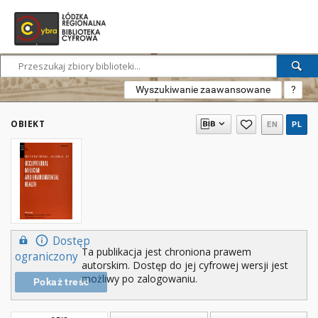
Wyszukiwanie zaawansowane
?
OBIEKT
EN
PL
Dostęp
Ta publikacja jest chroniona prawem
ograniczony
autorskim. Dostęp do jej cyfrowej wersji jest
możliwy po zalogowaniu.
Pokaż treść