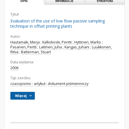
OPIS
INFORMACJE
STRUKTURA
Tytuł:
Evaluation of the use of low flow passive sampling
technique in offset printing plants
Autor:
Hautamaki, Merja
;
Kalliokoski, Pentti
;
Hyttinen, Marko
;
Pasanen, Pertti
;
Laitinen, Juha
;
Kangas, Juhani
;
Luukkonen,
Ritva
;
Batterman, Stuart
Data wydania:
2006
Typ zasobu:
czasopismo - artykuł
;
dokument piśmienniczy
Więcej