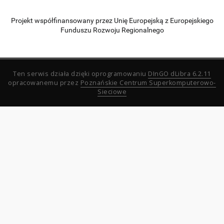
Projekt współfinansowany przez Unię Europejską z Europejskiego
Funduszu Rozwoju Regionalnego
Ten serwis działa dzięki oprogramowaniu
DInGO dLibra 6.2.11
opracowanemu przez
Poznańskie Centrum Superkomputerowo-
Sieciowe