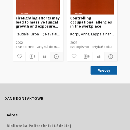
Firefighting efforts may
Controlling
Mi
lead to massive fungal
occupational allergies
sy
growth and exposure
in the workplace
in
within one week. A case
me
Rautiala, Sirpa H.
Nevalainen, Aino I.
Korpi, Anne
Kalliokoski, Pentti J.
Lappalainen, Sanna
Lig
Kal
report
lav
an
in
2002
2007
200
czasopismo - artykuł dokument piśmienniczy
czasopismo - artykuł dokument
Więcej
DANE KONTAKTOWE
Adres
Biblioteka Politechniki Łódzkiej