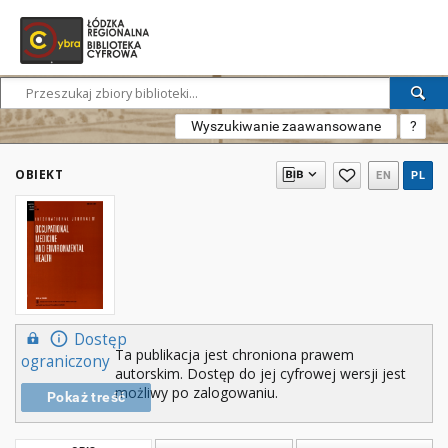
Wyszukiwanie zaawansowane
?
OBIEKT
EN
PL
Dostęp
Ta publikacja jest chroniona prawem
ograniczony
autorskim. Dostęp do jej cyfrowej wersji jest
możliwy po zalogowaniu.
Pokaż treść