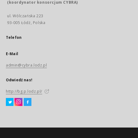
(koordynator konsorcjum CYBRA)
ul. Wólczańska 223
93-005 Łódź, Polska
Telefon
E-Mail
admin@cybra.lodz.pl
Odwiedź nas!
http://bg.p.lodz.pl/