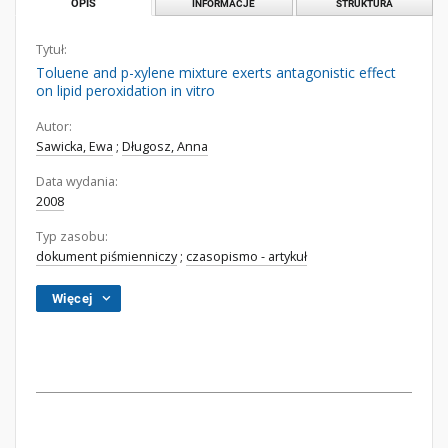
OPIS
INFORMACJE
STRUKTURA
Tytuł:
Toluene and p-xylene mixture exerts antagonistic effect
on lipid peroxidation in vitro
Autor:
Sawicka, Ewa
;
Długosz, Anna
Data wydania:
2008
Typ zasobu:
dokument piśmienniczy
;
czasopismo - artykuł
Więcej