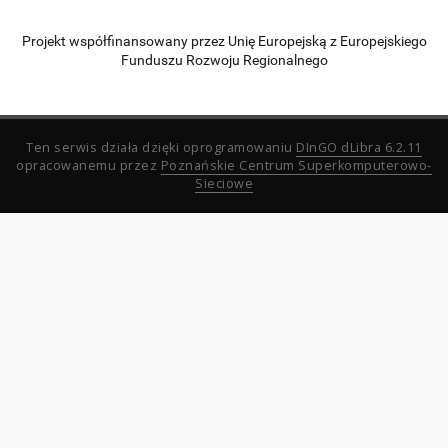
Projekt współfinansowany przez Unię Europejską z Europejskiego
Funduszu Rozwoju Regionalnego
Ten serwis działa dzięki oprogramowaniu
DInGO dLibra 6.2.11
opracowanemu przez
Poznańskie Centrum Superkomputerowo-
Sieciowe