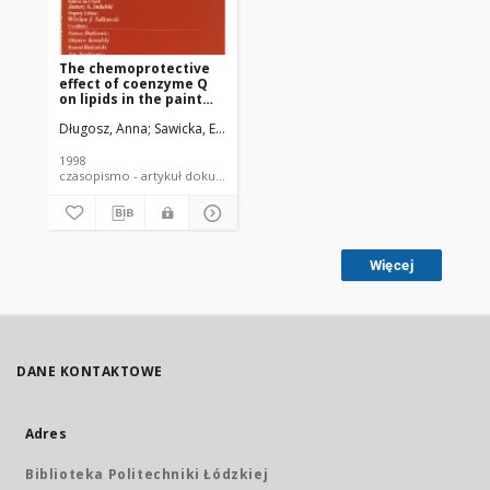
The chemoprotective
effect of coenzyme Q
on lipids in the paint
and lacquer industry
Długosz, Anna
Sawicka, Ewa
workers
1998
czasopismo - artykuł dokument piśmienniczy
Więcej
DANE KONTAKTOWE
Adres
Biblioteka Politechniki Łódzkiej