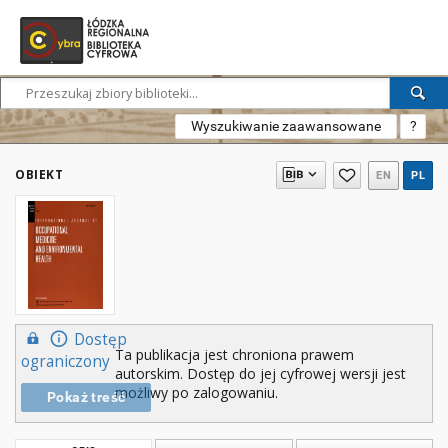
Wyszukiwanie zaawansowane
?
OBIEKT
EN
PL
Dostęp
Ta publikacja jest chroniona prawem
ograniczony
autorskim. Dostęp do jej cyfrowej wersji jest
możliwy po zalogowaniu.
Pokaż treść