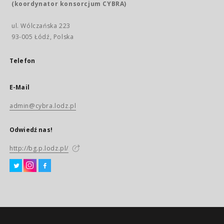
(koordynator konsorcjum CYBRA)
ul. Wólczańska 223
93-005 Łódź, Polska
Telefon
E-Mail
admin@cybra.lodz.pl
Odwiedź nas!
http://bg.p.lodz.pl/