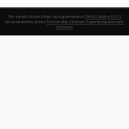
Ten serwis działa dzięki oprogramowaniu
DInGO dLibra 6.2.11
opracowanemu przez
Poznańskie Centrum Superkomputerowo-
Sieciowe