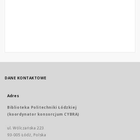
DANE KONTAKTOWE
Adres
Biblioteka Politechniki Łódzkiej
(koordynator konsorcjum CYBRA)
ul. Wólczańska 223
93-005 Łódź, Polska