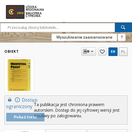
Wyszukiwanie zaawansowane
?
OBIEKT
EN
PL
Dostęp
Ta publikacja jest chroniona prawem
ograniczony
autorskim. Dostęp do jej cyfrowej wersji jest
możliwy po zalogowaniu.
Pokaż treść