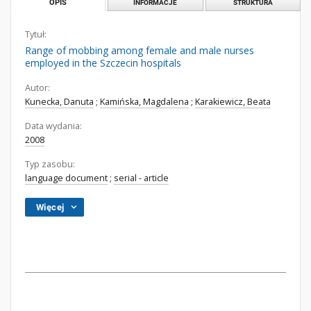
OPIS
INFORMACJE
STRUKTURA
Tytuł:
Range of mobbing among female and male nurses
employed in the Szczecin hospitals
Autor:
Kunecka, Danuta
;
Kamińska, Magdalena
;
Karakiewicz, Beata
Data wydania:
2008
Typ zasobu:
language document
;
serial - article
Więcej