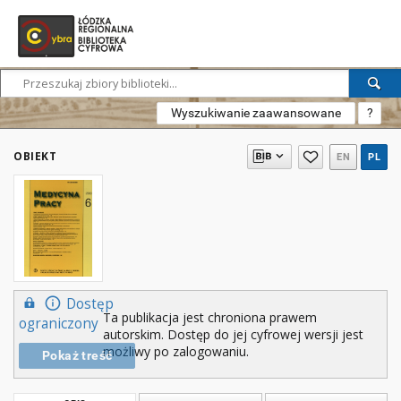
Wyszukiwanie zaawansowane
?
OBIEKT
EN
PL
Dostęp
Ta publikacja jest chroniona prawem
ograniczony
autorskim. Dostęp do jej cyfrowej wersji jest
możliwy po zalogowaniu.
Pokaż treść