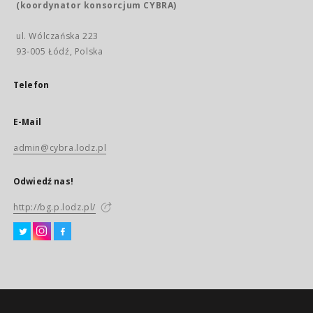
(koordynator konsorcjum CYBRA)
ul. Wólczańska 223
93-005 Łódź, Polska
Telefon
E-Mail
admin@cybra.lodz.pl
Odwiedź nas!
http://bg.p.lodz.pl/