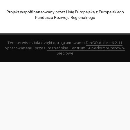
Projekt współfinansowany przez Unię Europejską z Europejskiego
Funduszu Rozwoju Regionalnego
Ten serwis działa dzięki oprogramowaniu
DInGO dLibra 6.2.11
opracowanemu przez
Poznańskie Centrum Superkomputerowo-
Sieciowe