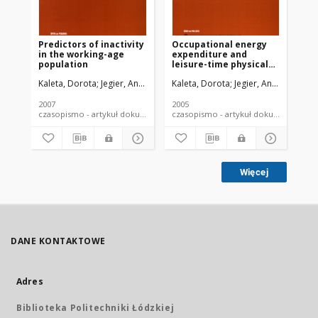
Predictors of inactivity
Occupational energy
Sm
in the working-age
expenditure and
am
population
leisure-time physical
act
activity
Kaleta, Dorota
Jegier, Anna
Kaleta, Dorota
Jegier, Anna
Kal
2007
2005
200
czasopismo - artykuł dokument piśmienniczy
czasopismo - artykuł dokument
Więcej
DANE KONTAKTOWE
Adres
Biblioteka Politechniki Łódzkiej