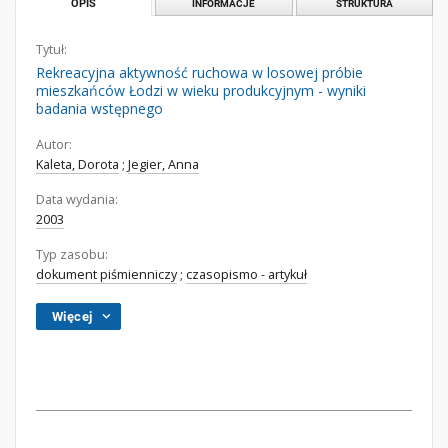
OPIS
INFORMACJE
STRUKTURA
Tytuł:
Rekreacyjna aktywność ruchowa w losowej próbie
mieszkańców Łodzi w wieku produkcyjnym - wyniki
badania wstępnego
Autor:
Kaleta, Dorota
;
Jegier, Anna
Data wydania:
2003
Typ zasobu:
dokument piśmienniczy
;
czasopismo - artykuł
Więcej