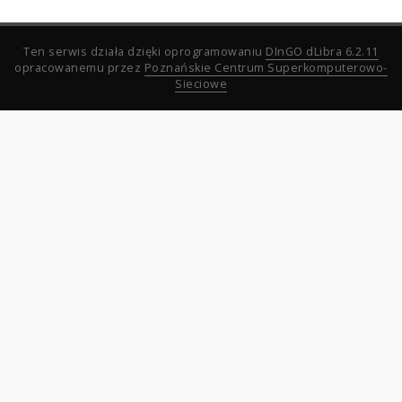
Ten serwis działa dzięki oprogramowaniu
DInGO dLibra 6.2.11
opracowanemu przez
Poznańskie Centrum Superkomputerowo-
Sieciowe