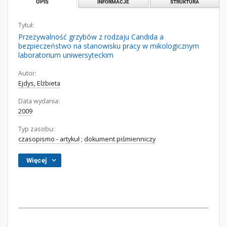
OPIS
INFORMACJE
STRUKTURA
Tytuł:
Przeżywalność grzybów z rodzaju Candida a
bezpieczeństwo na stanowisku pracy w mikologicznym
laboratorium uniwersyteckim
Autor:
Ejdys, Elżbieta
Data wydania:
2009
Typ zasobu:
czasopismo - artykuł
;
dokument piśmienniczy
Więcej