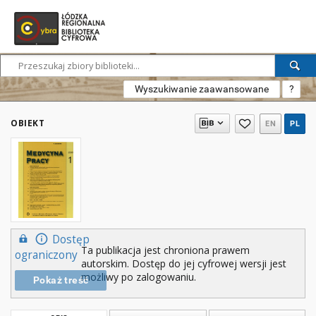
Wyszukiwanie zaawansowane
?
OBIEKT
EN
PL
Dostęp
Ta publikacja jest chroniona prawem
ograniczony
autorskim. Dostęp do jej cyfrowej wersji jest
możliwy po zalogowaniu.
Pokaż treść