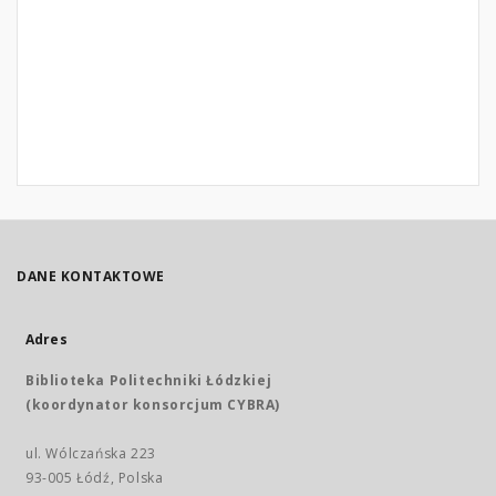
DANE KONTAKTOWE
Adres
Biblioteka Politechniki Łódzkiej
(koordynator konsorcjum CYBRA)
ul. Wólczańska 223
93-005 Łódź, Polska