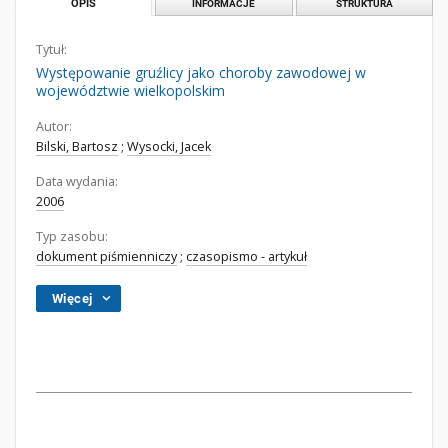
OPIS
INFORMACJE
STRUKTURA
Tytuł:
Występowanie gruźlicy jako choroby zawodowej w
województwie wielkopolskim
Autor:
Bilski, Bartosz
;
Wysocki, Jacek
Data wydania:
2006
Typ zasobu:
dokument piśmienniczy
;
czasopismo - artykuł
Więcej