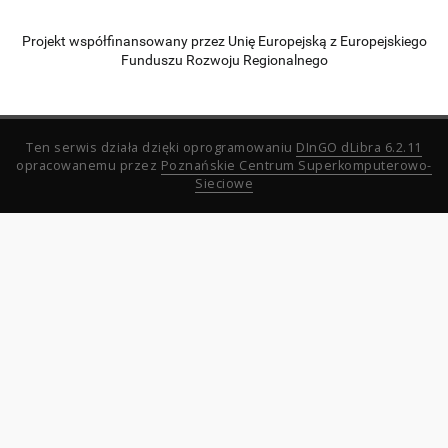
Projekt współfinansowany przez Unię Europejską z Europejskiego
Funduszu Rozwoju Regionalnego
Ten serwis działa dzięki oprogramowaniu
DInGO dLibra 6.2.11
opracowanemu przez
Poznańskie Centrum Superkomputerowo-
Sieciowe