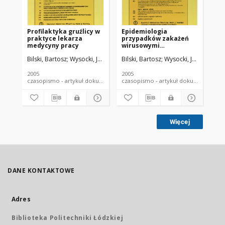
Profilaktyka gruźlicy w
Epidemiologia
An
praktyce lekarza
przypadków zakażeń
pi
medycyny pracy
wirusowymi
za
zapaleniami wątroby
po
Bilski, Bartosz
Wysocki, Jacek
Bilski, Bartosz
Wysocki, Jacek
Bil
typu B i C
za
przenoszonymi z
kr
nosicieli - pracowników
st
2005
2005
200
służby zdrowia - na
czasopismo - artykuł dokument piśmienniczy
czasopismo - artykuł dokument
pacjenta. Czy w Polsce
problem nadal "nie
istnieje"?
Więcej
DANE KONTAKTOWE
Adres
Biblioteka Politechniki Łódzkiej