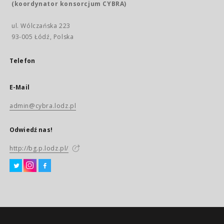
(koordynator konsorcjum CYBRA)
ul. Wólczańska 223
93-005 Łódź, Polska
Telefon
E-Mail
admin@cybra.lodz.pl
Odwiedź nas!
http://bg.p.lodz.pl/