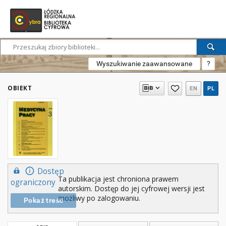
Wyszukiwanie zaawansowane
?
OBIEKT
EN
PL
Dostęp
Ta publikacja jest chroniona prawem
ograniczony
autorskim. Dostęp do jej cyfrowej wersji jest
możliwy po zalogowaniu.
Pokaż treść