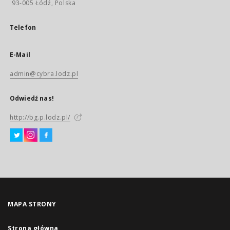
93-005 Łódź, Polska
Telefon
E-Mail
admin@cybra.lodz.pl
Odwiedź nas!
http://bg.p.lodz.pl/
MAPA STRONY
Strona główna