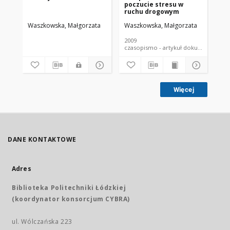
poczucie stresu w
ps
ruchu drogowym
zw
wy
Waszkowska, Małgorzata
Waszkowska, Małgorzata
Wa
op
2009
200
czasopismo - artykuł dokument
Więcej
DANE KONTAKTOWE
Adres
Biblioteka Politechniki Łódzkiej
(koordynator konsorcjum CYBRA)
ul. Wólczańska 223