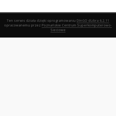
Ten serwis działa dzięki oprogramowaniu
DInGO dLibra 6.2.11
opracowanemu przez
Poznańskie Centrum Superkomputerowo-
Sieciowe