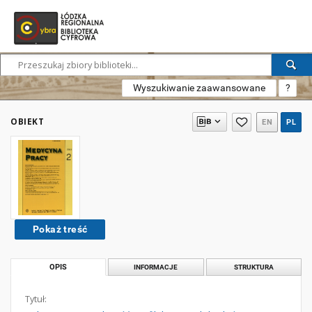
Wyszukiwanie zaawansowane
?
OBIEKT
EN
PL
Pokaż treść
OPIS
INFORMACJE
STRUKTURA
Tytuł: