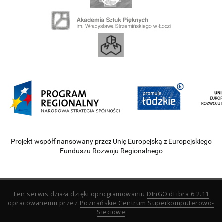
Projekt współfinansowany przez Unię Europejską z Europejskiego
Funduszu Rozwoju Regionalnego
Ten serwis działa dzięki oprogramowaniu
DInGO dLibra 6.2.11
opracowanemu przez
Poznańskie Centrum Superkomputerowo-
Sieciowe