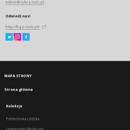
admin@cybra.lodz.pl
Odwiedź nas!
http://bg.p.lodz.pl/
MAPA STRONY
Strona główna
Kolekcje
Politechnika Łódzka
Uniwersytet Medyczny